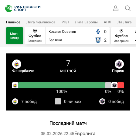
Главное
Лига Чемпионов
РПЛ
Лига Европы
АПЛ
Ла Лига
0
Крылья Советов
Матч-
Футбол
Футбол
центр
2
Балтика
Завершен
Завершен
7
матчей
Фенербахче
Париж
100%
0%
0%
7 побед
0 ничьих
0 побед
Последний матч
Евролига
05.02.2026 22:45