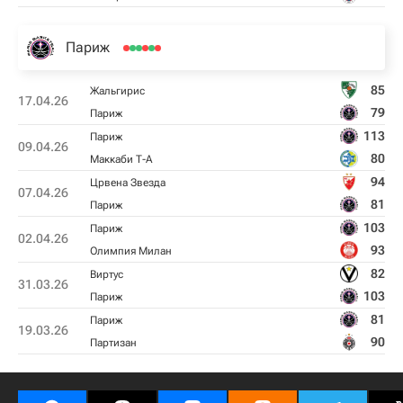
Париж
85
Жальгирис
17.04.26
79
Париж
113
Париж
09.04.26
80
Маккаби Т-А
94
Црвена Звезда
07.04.26
81
Париж
103
Париж
02.04.26
93
Олимпия Милан
82
Виртус
31.03.26
103
Париж
81
Париж
19.03.26
90
Партизан