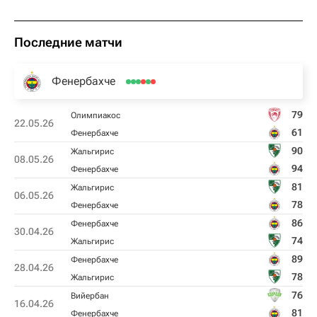
Последние матчи
Фенербахче
79
Олимпиакос
22.05.26
61
Фенербахче
90
Жальгирис
08.05.26
94
Фенербахче
81
Жальгирис
06.05.26
78
Фенербахче
86
Фенербахче
30.04.26
74
Жальгирис
89
Фенербахче
28.04.26
78
Жальгирис
76
Вийербан
16.04.26
81
Фенербахче