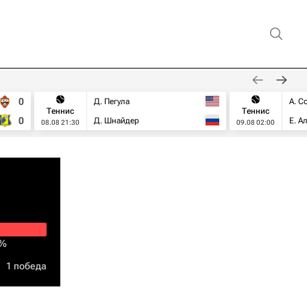
0
Д. Пегула
А. С
Теннис
Теннис
0
Д. Шнайдер
Е. А
08.08 21:30
09.08 02:00
7%
1 победа