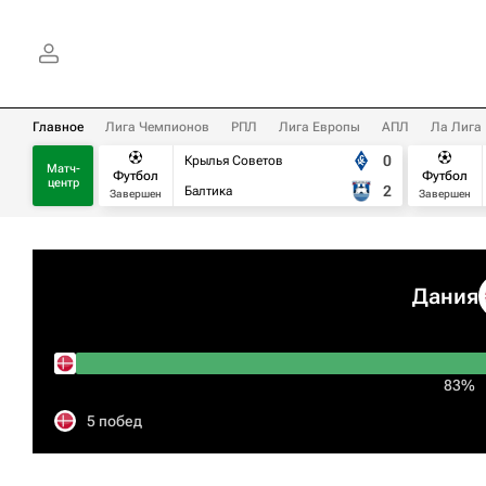
Главное
Лига Чемпионов
РПЛ
Лига Европы
АПЛ
Ла Лига
0
Крылья Советов
Матч-
Футбол
Футбол
центр
2
Балтика
Завершен
Завершен
Дания
83%
5 побед