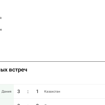
​
н
ных встреч
3
:
1
Дания
Казахстан