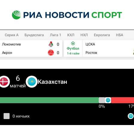
Серия А
Бундеслига
Лига 1
КХЛ
НХЛ
Евролига
НБА
0
Локомотив
ЦСКА
Футбол
0
Акрон
Ростов
1-й тайм
6
Казахстан
матчей
0%
1
0 ничьих