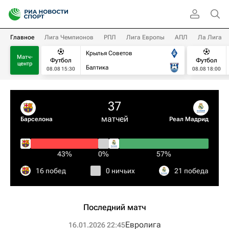
Главное
Лига Чемпионов
РПЛ
Лига Европы
АПЛ
Ла Лига
Крылья Советов
Матч-
Футбол
Футбол
центр
Балтика
08.08 15:30
08.08 18:00
37
матчей
Барселона
Реал Мадрид
43%
0%
57%
16 побед
0 ничьих
21 победа
Последний матч
Евролига
16.01.2026 22:45