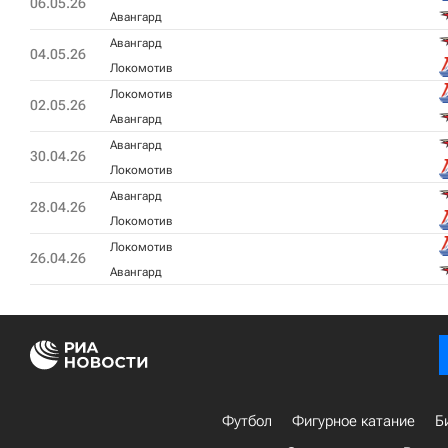
06.05.26
Авангард
Авангард
04.05.26
Локомотив
Локомотив
02.05.26
Авангард
Авангард
30.04.26
Локомотив
Авангард
28.04.26
Локомотив
Локомотив
26.04.26
Авангард
Футбол
Фигурное катание
Б