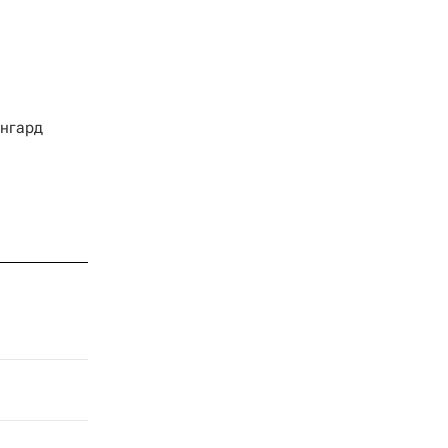
нгард