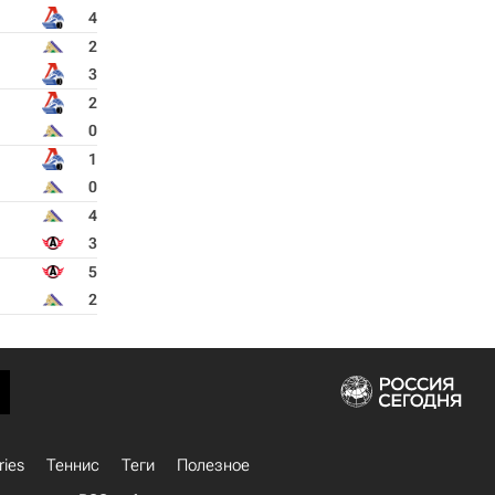
4
2
3
2
0
1
0
4
3
5
2
ries
Теннис
Теги
Полезное