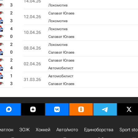
14.04.26
3
Локомотив
2
Салават Юлаев
12.04.26
3
Локомотив
4
Локомотив
10.04.26
0
Салават Юлаев
2
Локомотив
08.04.26
0
Салават Юлаев
2
Салават Юлаев
02.04.26
4
Автомобилист
1
Автомобилист
31.03.26
3
Салават Юлаев
иатлон
ЗОЖ
Хоккей
Авто/мото
Единоборства
Sport sto