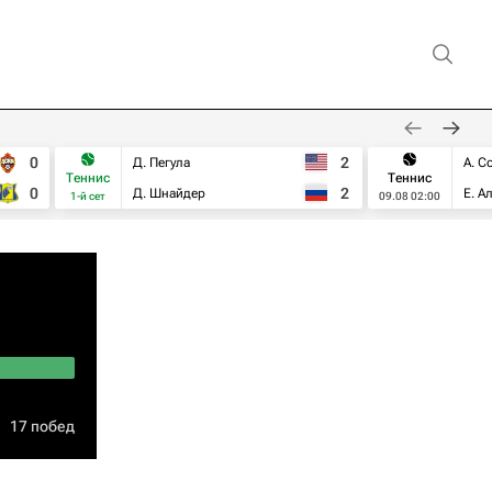
0
2
Д. Пегула
А. С
Теннис
Теннис
0
2
Д. Шнайдер
Е. А
1-й сет
09.08 02:00
17 побед