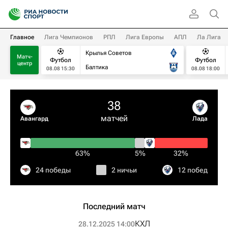
Главное
Лига Чемпионов
РПЛ
Лига Европы
АПЛ
Ла Лига
Крылья Советов
Матч-
Футбол
Футбол
центр
Балтика
08.08 15:30
08.08 18:00
38
матчей
Авангард
Лада
63%
5%
32%
24 победы
2 ничьи
12 побед
Последний матч
КХЛ
28.12.2025 14:00