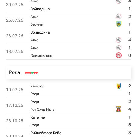
4
Аякс
30.07.26
1
Войводина
2
Аякс
26.07.26
1
Бернли
1
Войводина
23.07.26
4
Аякс
1
Аякс
18.07.26
0
Олимпиакос
Рода
2
Камбюр
10.07.26
1
Рода
2
Рода
17.12.25
4
Гоу Эхед Иглз
1
Kапелле
28.10.25
5
Рода
3
Рийнсбургсе Бойс
30.10.24