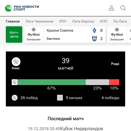
Главное
Лига Чемпионов
РПЛ
Лига Европы
АПЛ
Ла Лига
0
Крылья Советов
Матч-
Футбол
Футбол
центр
2
Балтика
Завершен
Завершен
39
Рода
матчей
Аякс
67%
23%
10%
26 побед
9 ничьих
4 победы
Последний матч
Кубок Нидерландов
19.12.2018 20:45