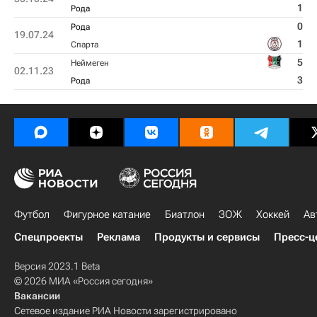
1
Рода
0
Рода
19.07.24
1
Спарта
5
Неймеген
02.11.23
3
Рода
Футбол
Фигурное катание
Биатлон
ЗОЖ
Хоккей
Ав
Спецпроекты
Реклама
Продукты и сервисы
Пресс-ц
Версия 2023.1 Beta
© 2026 МИА «Россия сегодня»
Вакансии
Сетевое издание РИА Новости зарегистрировано