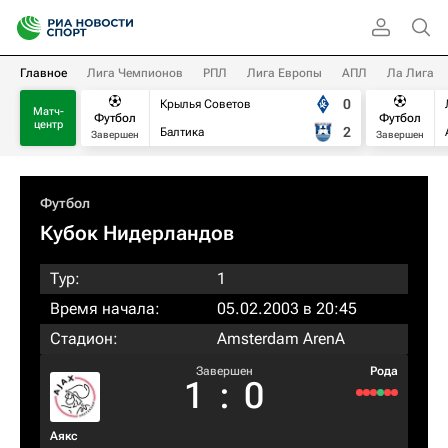
Главное
Лига Чемпионов
РПЛ
Лига Европы
АПЛ
Ла Лига
0
Крылья Советов
Матч-
Футбол
Футбол
центр
2
Балтика
Завершен
Завершен
Футбол
Кубок Нидерландов
Тур:
1
Время начала:
05.02.2003 в 20:45
Стадион:
Amsterdam ArenA
Завершен
Рода
1
:
0
Аякс