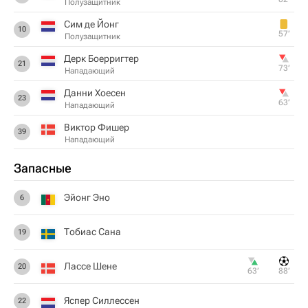
Полузащитник
Сим де Йонг
10
57‎’‎
Полузащитник
Дерк Боерригтер
21
73‎’‎
Нападающий
Данни Хоесен
23
63‎’‎
Нападающий
Виктор Фишер
39
Нападающий
Запасные
Эйонг Эно
6
Тобиас Сана
19
Лассе Шене
20
63‎’‎
88‎’‎
Яспер Силлессен
22