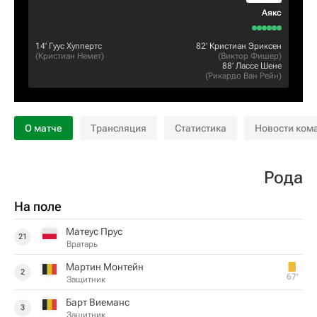
Аякс
14‎’‎
Гуус Хуппертс
82‎’‎
Кристиан Эриксен
(
Кристиан Немет
)
(
Виктор Фишер
)
88‎’‎
Лассе Шене
(
Рикардо Ван Рейн
)
О матче
Трансляция
Статистика
Новости ком
Рода
На поле
Матеус Прус
21
Вратарь
Мартин Монтейн
2
67‎’‎
Защитник
Барт Виеманс
3
Защитник