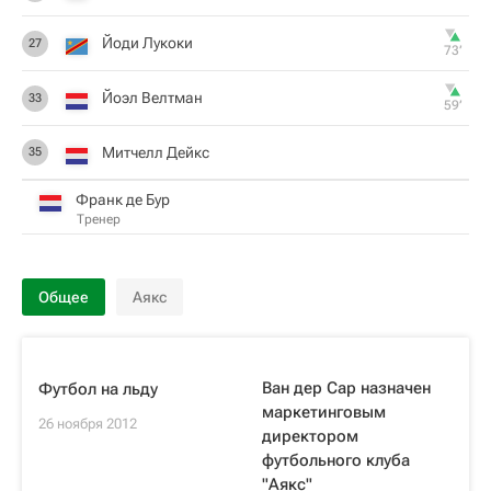
Йоди Лукоки
27
73‎’‎
Йоэл Велтман
33
59‎’‎
Митчелл Дейкс
35
Франк де Бур
Тренер
Общее
Аякс
Ван дер Сар назначен
Футбол на льду
маркетинговым
26 ноября 2012
директором
футбольного клуба
"Аякс"