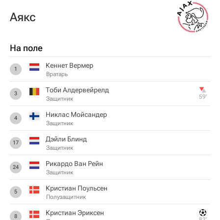
Аякс
На поле
Кеннет Вермер
1
Вратарь
Тоби Алдервейрелд
3
59‎’‎
Защитник
Никлас Мойсандер
4
Защитник
Дэйли Блинд
17
Защитник
Рикардо Ван Рейн
24
Защитник
Кристиан Поульсен
5
Полузащитник
Кристиан Эриксен
8
82‎’‎