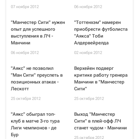
07 ноября 2012
06 ноября 2012
"Манчестер Сити" нужен
"Тоттенхэм" намерен
опыт для успешного
приобрести футболиста
выступления в ЛЧ -
"Аякса" Тоби
Манчини
Алдервейрелда
06 ноября 2012
02 ноября 2012
"Аякс" не позволил
Верхейен подверг
"Ман Сити" преуспеть в
критике работу тренера
позиционных атаках -
Манчини в "Манчестер
Лескотт
Сити"
25 октября 2012
25 октября 2012
"Аякс" обыграл топ-
Выход "Манчестер
клуб в матче 3-го тура
Сити" в плей-офф ЛЧ
Лиги чемпионов - де
станет чудом - Манчини
Бур
25 октября 2012