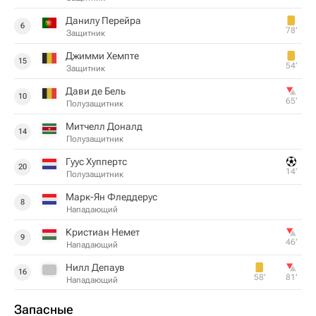
Данилу Перейра
6
78‎’‎
Защитник
Джимми Хемпте
15
54‎’‎
Защитник
Дави де Бель
10
65‎’‎
Полузащитник
Митчелл Доналд
14
Полузащитник
Гуус Хуппертс
20
14‎’‎
Полузащитник
Марк-Ян Фледдерус
8
Нападающий
Кристиан Немет
9
46‎’‎
Нападающий
Нилл Депаув
16
58‎’‎
81‎’‎
Нападающий
Запасные