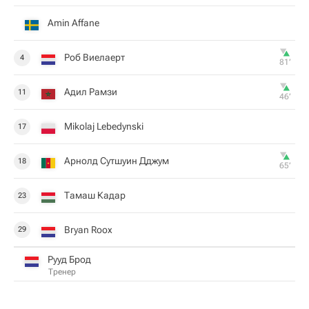
Amin Affane
Роб Виелаерт
4
81‎’‎
Адил Рамзи
11
46‎’‎
Mikolaj Lebedynski
17
Арнолд Сутшуин Дджум
18
65‎’‎
Тамаш Кадар
23
Bryan Roox
29
Рууд Брод
Тренер