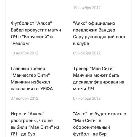
19 ноября 2012
Футболист "Аякса"
"Аякс" официально
Бабел пропустит матчи
предложил Ван дер
ЛЧ с "Боруссией" и
Сару руководящий пост
"Реалом"
в клубе
13 ноября 2012
09 ноября 2012
Главный тренер
Тренер "Ман Сити"
"Манчестер Сити"
Манчини может быть
Манчини избежал
дисквалифицирован на
наказания от УЕФА
матчи ЛЧ
07 ноября 2012
07 ноября 2012
Игроки "Аякса"
"Аякс" не будет играть с
расстроены, что не
"Ман Сити" в
выбили "Ман Сити" из
оборонительный
ЛЧ - де Бур
футбол - де Бур