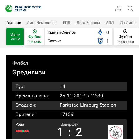
Главное
Лига Чемпионов
РПЛ
Лига Европы
АПЛ
Ла Лига
0
Крылья Советов
Матч-
Футбол
Футбол
центр
1
Балтика
2-й тайм
08.08 18:00
Футбол
Эредивизи
Тур:
14
Время начала:
25.11.2012 в 12:30
Стадион:
Parkstad Limburg Stadion
Зрители:
17159
Рода
Завершен
1
:
2