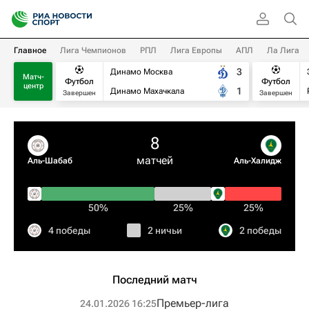
Главное
Лига Чемпионов
РПЛ
Лига Европы
АПЛ
Ла Лига
3
Динамо Москва
Матч-
Футбол
Футбол
центр
1
Динамо Махачкала
Завершен
Завершен
8
матчей
Аль-Шабаб
Аль-Халидж
50%
25%
25%
4 победы
2 ничьи
2 победы
Последний матч
Премьер-лига
24.01.2026 16:25