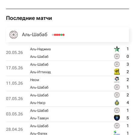
Последние матчи
Аль-Шабаб
1
Аль-Наджма
20.05.26
0
Аль-Шабаб
3
Аль-Шабаб
17.05.26
2
Аль-Иттихад
2
Неом
11.05.26
1
Аль-Шабаб
2
Аль-Шабаб
07.05.26
4
Аль-Наср
1
Аль-Шабаб
03.05.26
5
Аль-Таавун
1
Аль-Шабаб
28.04.26
1
Аль-Фатех