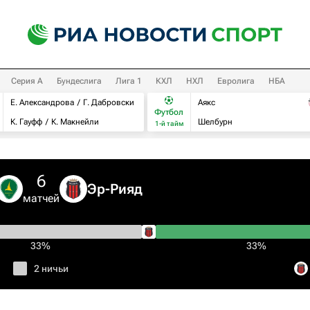
Серия А
Бундеслига
Лига 1
КХЛ
НХЛ
Евролига
НБА
Е. Александрова
Г. Дабровски
Аякс
Футбол
К. Гауфф
К. Макнейли
Шелбурн
1-й тайм
6
Эр-Рияд
матчей
33%
33%
2 ничьи