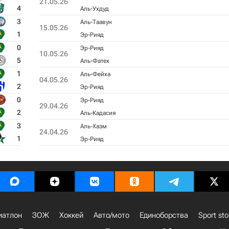
21.05.26
4
Аль-Ухдуд
3
Аль-Таавун
15.05.26
1
Эр-Рияд
0
Эр-Рияд
10.05.26
5
Аль-Фатех
1
Аль-Фейха
04.05.26
2
Эр-Рияд
0
Эр-Рияд
29.04.26
2
Аль-Кадасия
3
Аль-Хазм
24.04.26
1
Эр-Рияд
иатлон
ЗОЖ
Хоккей
Авто/мото
Единоборства
Sport sto