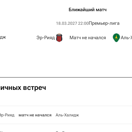
Ближайший матч
Премьер-лига
18.03.2027 22:00
идж
Эр-Рияд
Матч не начался
Аль-
личных встреч
Эр-Рияд
матч не начался
Аль-Халидж