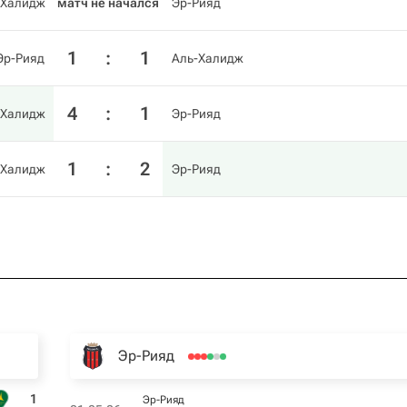
-Халидж
матч не начался
Эр-Рияд
1
:
1
Эр-Рияд
Аль-Халидж
4
:
1
-Халидж
Эр-Рияд
1
:
2
-Халидж
Эр-Рияд
Эр-Рияд
1
Эр-Рияд