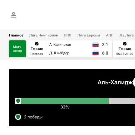
Главное
Лига Чемпионов
РПЛ
Лига Европы
АПЛ
Ла Лига
3
1
А. Калинская
Матч-
Теннис
Теннис
центр
6
0
Д. Шнайдер
Прерван
06.08 21:20
Аль-Халидж
33%
2 победы