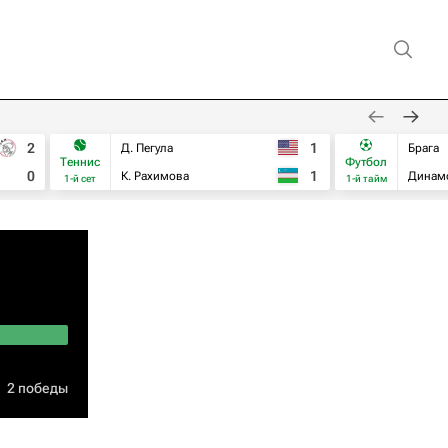
2
1
Д. Пегула
Брага
Теннис
Футбол
0
1
К. Рахимова
Динам
1-й сет
1-й тайм
2 победы