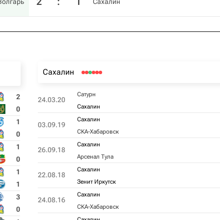
2
:
1
Волгарь
Сахалин
Сахалин
Сатурн
2
24.03.20
Сахалин
0
Сахалин
1
03.09.19
СКА-Хабаровск
0
Сахалин
1
26.09.18
Арсенал Тула
0
Сахалин
1
22.08.18
Зенит Иркутск
1
Сахалин
3
24.08.16
СКА-Хабаровск
0
Сахалин