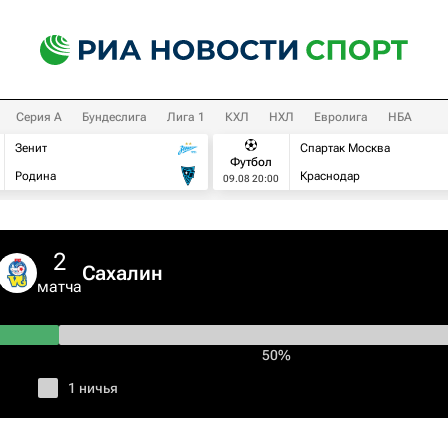
Серия А
Бундеслига
Лига 1
КХЛ
НХЛ
Евролига
НБА
Зенит
Спартак Москва
Футбол
Родина
Краснодар
09.08 20:00
2
Сахалин
матча
50%
1 ничья