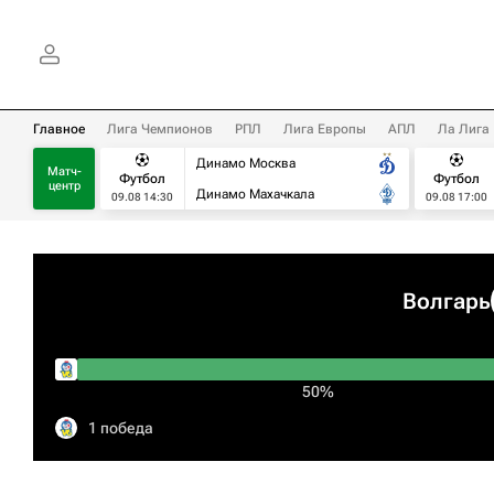
Главное
Лига Чемпионов
РПЛ
Лига Европы
АПЛ
Ла Лига
Динамо Москва
Матч-
Футбол
Футбол
центр
Динамо Махачкала
09.08 14:30
09.08 17:00
Волгарь
50%
1 победа