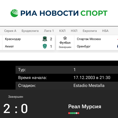
Серия А
Бундеслига
Лига 1
КХЛ
НХЛ
Евролига
НБА
2
Краснодар
Спартак Москва
Футбол
1
Ахмат
Оренбург
Завершен
Тур:
1
Время начала:
17.12.2003 в 21:30
Стадион:
Estadio Mestalla
Завершен
2
:
0
Реал Мурсия