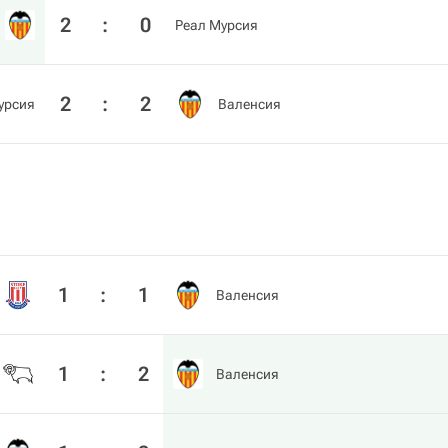
2
:
0
Реал Мурсия
2
:
2
урсия
Валенсия
1
:
1
Валенсия
1
:
2
Валенсия