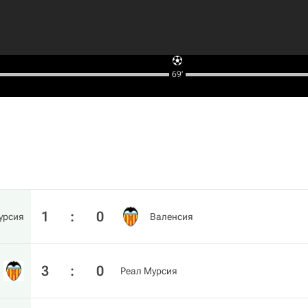
69‎’‎
1
:
0
урсия
Валенсия
3
:
0
Реал Мурсия