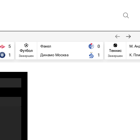
5
0
Факел
М. Ан
Футбол
Теннис
1
1
Динамо Москва
К. Пл
Завершен
Завершен