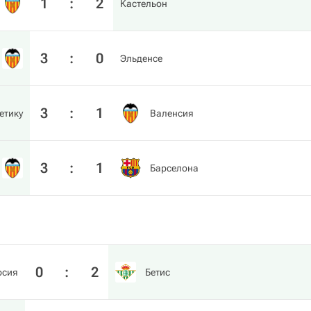
1
:
2
Kастельон
3
:
0
Эльденсе
3
:
1
етику
Валенсия
3
:
1
Барселона
0
:
2
рсия
Бетис