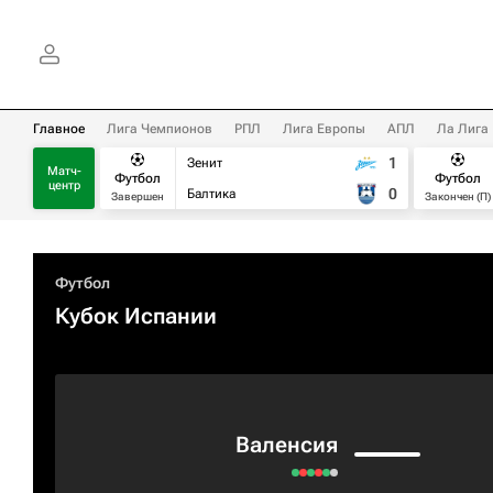
Главное
Лига Чемпионов
РПЛ
Лига Европы
АПЛ
Ла Лига
1
Зенит
Матч-
Футбол
Футбол
центр
0
Балтика
Завершен
Закончен (П)
Футбол
Кубок Испании
Валенсия