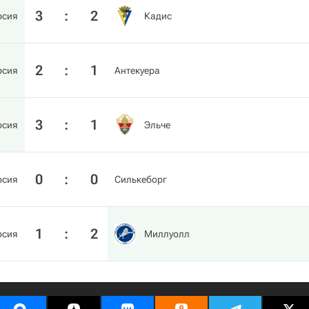
3
:
2
рсия
Кадис
2
:
1
рсия
Антекуера
3
:
1
рсия
Эльче
0
:
0
рсия
Силькеборг
1
:
2
рсия
Миллуолл