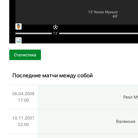
13‎’‎
Хиско Муньос
69‎’‎
13‎’‎
Статистика
Последние матчи между собой
06.04.2008
Реал М
17:00
10.11.2007
Валенсия
22:00