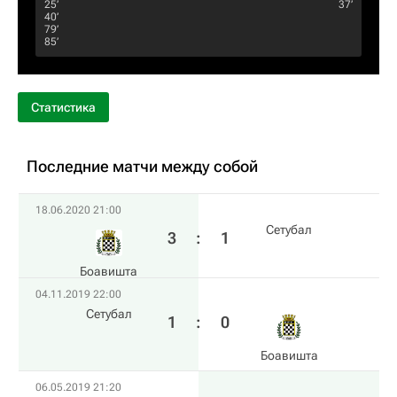
25‎’‎
37‎’‎
40‎’‎
79‎’‎
85‎’‎
Статистика
Последние матчи между собой
18.06.2020 21:00
Сетубал
3
:
1
Боавишта
04.11.2019 22:00
Сетубал
1
:
0
Боавишта
06.05.2019 21:20