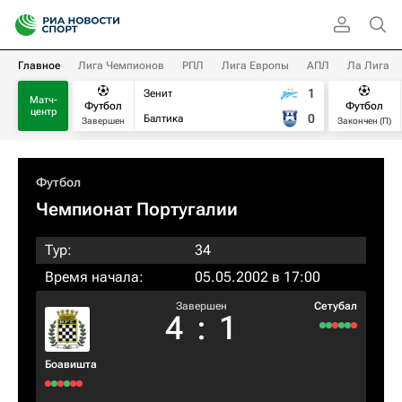
Главное
Лига Чемпионов
РПЛ
Лига Европы
АПЛ
Ла Лига
1
Зенит
Матч-
Футбол
Футбол
центр
0
Балтика
Завершен
Закончен (П)
Футбол
Чемпионат Португалии
Тур:
34
Время начала:
05.05.2002 в 17:00
Завершен
Сетубал
4
:
1
Боавишта