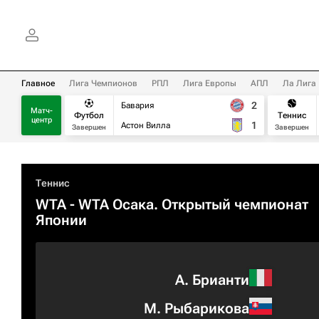
Главное
Лига Чемпионов
РПЛ
Лига Европы
АПЛ
Ла Лига
2
Бавария
Матч-
Футбол
Теннис
центр
1
Астон Вилла
Завершен
Завершен
Теннис
WTA
- WTA Осака. Открытый чемпионат
Японии
А. Брианти
М. Рыбарикова