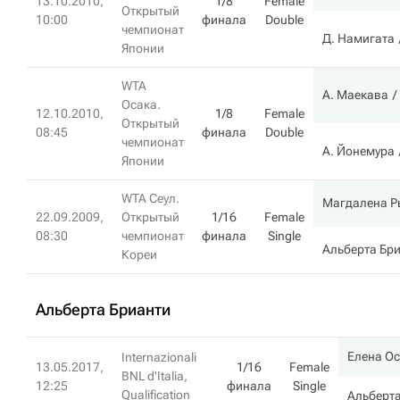
13.10.2010,
1/8
Female
Открытый
10:00
финала
Double
чемпионат
Д. Намигата
Японии
WTA
А. Маекава
Осака.
12.10.2010,
1/8
Female
Открытый
08:45
финала
Double
чемпионат
А. Йонемура
Японии
WTA Сеул.
Магдалена Р
22.09.2009,
Открытый
1/16
Female
08:30
чемпионат
финала
Single
Альберта Бр
Кореи
Альберта Брианти
Елена О
Internazionali
13.05.2017,
1/16
Female
BNL d'Italia,
12:25
финала
Single
Qualification
Альберта