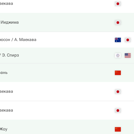
аекава
 Ииджима
гюсон
А. Маекава
Э. Спирз
фань
аекава
аекава
Жоу