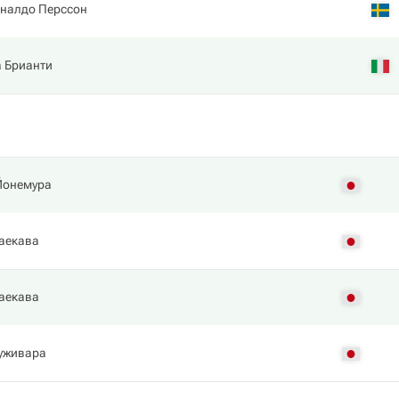
иналдо Перссон
 Брианти
Йонемура
аекава
аекава
уживара