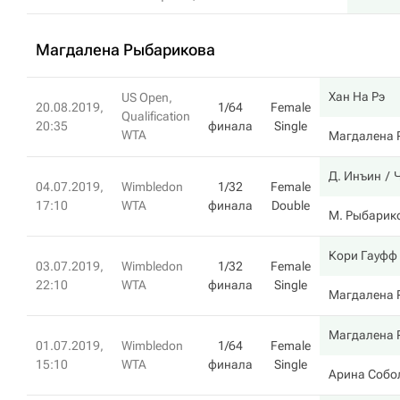
Магдалена Рыбарикова
Хан На Рэ
US Open,
20.08.2019,
1/64
Female
Qualification
20:35
финала
Single
WTA
Магдалена 
Д. Инъин
04.07.2019,
Wimbledon
1/32
Female
17:10
WTA
финала
Double
М. Рыбарик
Кори Гауфф
03.07.2019,
Wimbledon
1/32
Female
22:10
WTA
финала
Single
Магдалена 
Магдалена 
01.07.2019,
Wimbledon
1/64
Female
15:10
WTA
финала
Single
Арина Собо