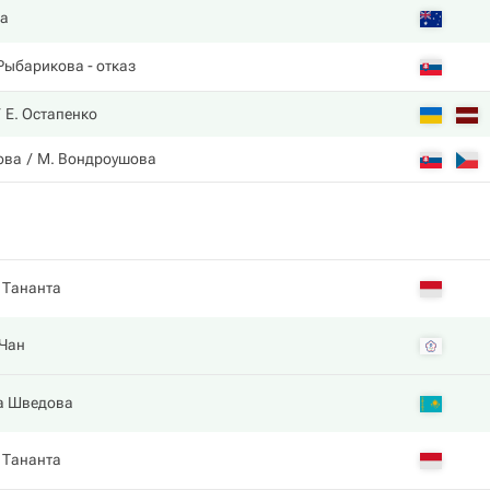
а
Рыбарикова
- отказ
Е. Остапенко
ова
М. Вондроушова
 Тананта
 Чан
а Шведова
 Тананта