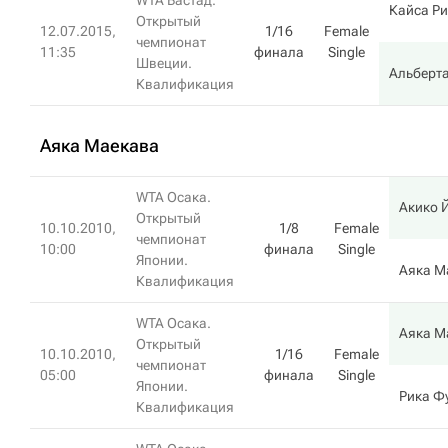
WTA Бастад.
Кайса Р
Открытый
12.07.2015,
1/16
Female
чемпионат
11:35
финала
Single
Швеции.
Альберта
Квалификация
Аяка Маекава
WTA Осака.
Акико 
Открытый
10.10.2010,
1/8
Female
чемпионат
10:00
финала
Single
Японии.
Аяка М
Квалификация
WTA Осака.
Аяка М
Открытый
10.10.2010,
1/16
Female
чемпионат
05:00
финала
Single
Японии.
Рика Ф
Квалификация