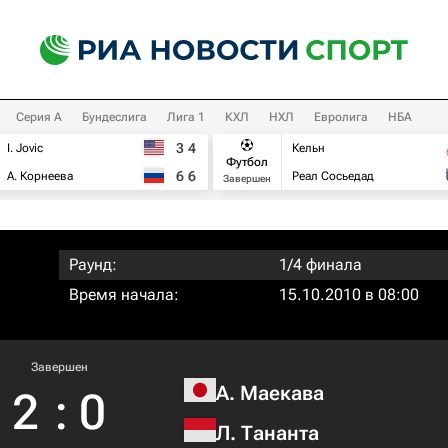
Серия А
Бундеслига
Лига 1
КХЛ
НХЛ
Евролига
НБА
3
4
I. Jovic
Кельн
Футбол
6
6
А. Корнеева
Реал Сосьедад
Завершен
Раунд:
1/4 финала
Время начала:
15.10.2010 в 08:00
Завершен
А. Маекава
2
:
0
Л. Тананта