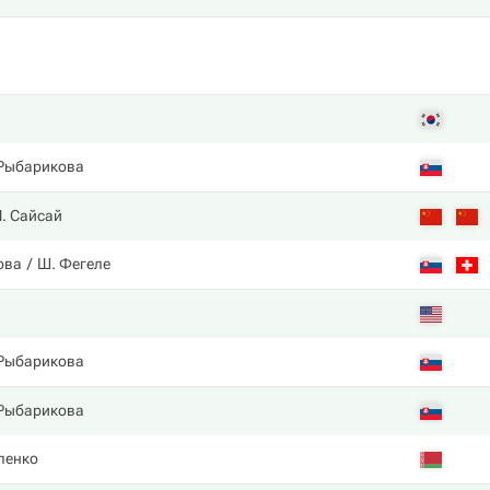
Рыбарикова
Ч. Сайсай
ова
Ш. Фегеле
Рыбарикова
Рыбарикова
ленко