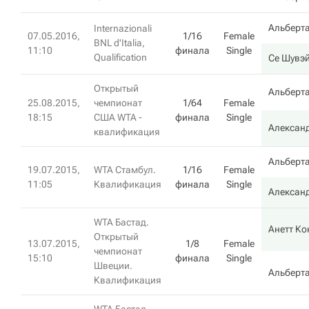
Альберта
Internazionali
07.05.2016,
1/16
Female
BNL d'Italia,
11:10
финала
Single
Qualification
Се Шувэ
Открытый
Альберта
25.08.2015,
чемпионат
1/64
Female
18:15
США WTA -
финала
Single
Алексан
квалификация
Альберта
19.07.2015,
WTA Стамбул.
1/16
Female
11:05
Квалификация
финала
Single
Алексан
WTA Бастад.
Анетт Ко
Открытый
13.07.2015,
1/8
Female
чемпионат
15:10
финала
Single
Швеции.
Альберта
Квалификация