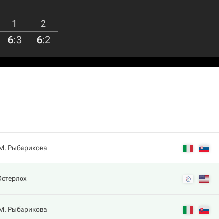
1
2
6
:
3
6
:
2
М. Рыбарикова
Остерлох
М. Рыбарикова