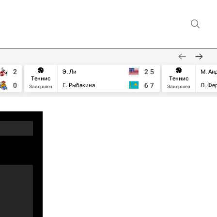
2
2
5
Э. Ли
М. Ан
Теннис
Теннис
0
6
7
Е. Рыбакина
Л. Фе
Завершен
Завершен