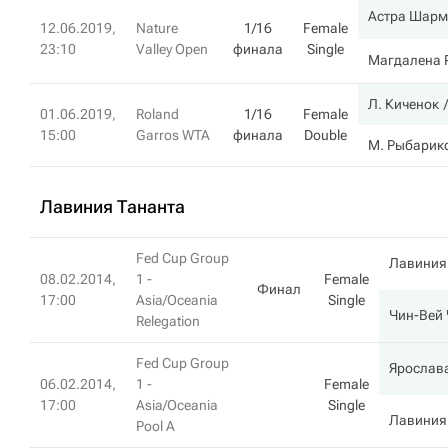
Астра Шарм
12.06.2019,
Nature
1/16
Female
23:10
Valley Open
финала
Single
Магдалена 
Л. Киченок
01.06.2019,
Roland
1/16
Female
15:00
Garros WTA
финала
Double
М. Рыбарик
Лавиния Тананта
Fed Cup Group
Лавиния
08.02.2014,
1 -
Female
Финал
17:00
Asia/Oceania
Single
Чин-Вей
Relegation
Fed Cup Group
Ярослав
06.02.2014,
1 -
Female
17:00
Asia/Oceania
Single
Лавиния
Pool A