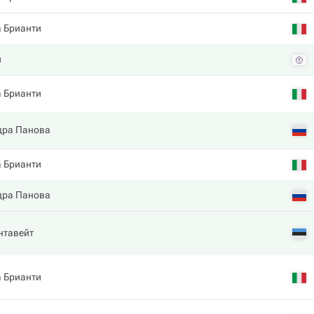
 Брианти
й
 Брианти
дра Панова
 Брианти
дра Панова
нтавейт
 Брианти