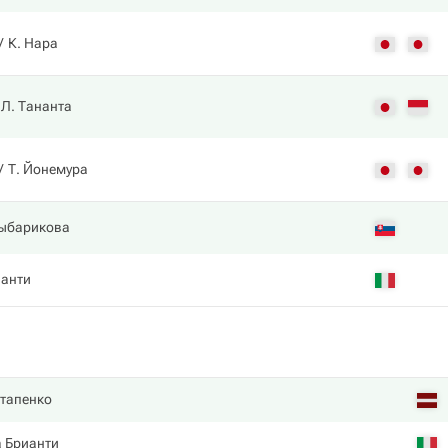
К. Нара
Л. Тананта
Т. Йонемура
ыбарикова
ианти
стапенко
 Брианти