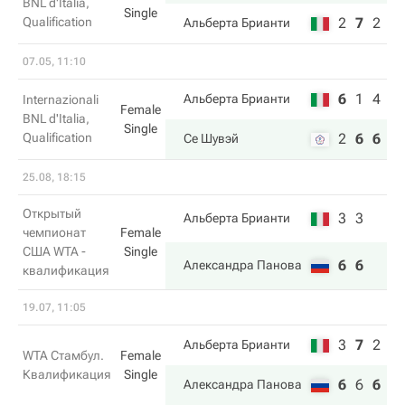
BNL d'Italia,
Single
Qualification
2
7
2
Альберта Брианти
07.05, 11:10
6
1
4
Альберта Брианти
Internazionali
Female
BNL d'Italia,
Single
Qualification
2
6
6
Се Шувэй
25.08, 18:15
Открытый
3
3
Альберта Брианти
чемпионат
Female
США WTA -
Single
6
6
Александра Панова
квалификация
19.07, 11:05
3
7
2
Альберта Брианти
WTA Стамбул.
Female
Квалификация
Single
6
6
6
Александра Панова