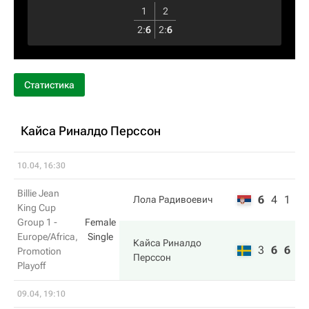
1
2
2
:
6
2
:
6
Статистика
Кайса Риналдо Перссон
10.04, 16:30
Billie Jean
6
4
1
Лола Радивоевич
King Cup
Group 1 -
Female
Europe/Africa,
Single
Кайса Риналдо
3
6
6
Promotion
Перссон
Playoff
09.04, 19:10