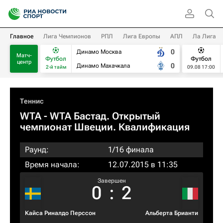
Главное
Лига Чемпионов
РПЛ
Лига Европы
АПЛ
Ла Лига
0
Динамо Москва
Матч-
Футбол
Футбол
центр
0
Динамо Махачкала
2-й тайм
09.08 17:00
Теннис
WTA
- WTA Бастад. Открытый
чемпионат Швеции. Квалификация
Раунд:
1/16 финала
Время начала:
12.07.2015 в 11:35
Завершен
0
:
2
Кайса Риналдо Перссон
Альберта Брианти