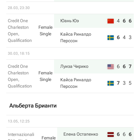
28.03, 23:30
4
6
6
Credit One
Юань Юэ
Charleston
Female
Open,
Single
Кайса Риналдо
6
4
3
Qualification
Перссон
30.03, 18:15
6
6
7
Credit One
Луиза Чирико
Charleston
Female
Open,
Single
Кайса Риналдо
7
3
5
Qualification
Перссон
Альберта Брианти
13.05, 12:25
6
6
6
Елена Остапенко
Internazionali
Female