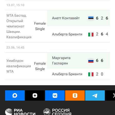
13.07, 15:10
WTA Бастад.
6
2
6
Анетт Контавейт
Открытый
Female
чемпионат
Single
Швеции.
2
6
4
Альберта Брианти
Квалификация
23.06, 14:45
Маргарита
6
6
Уимблдон
Гаспарян
Female
квалификация
Single
WTA
2
0
Альберта Брианти