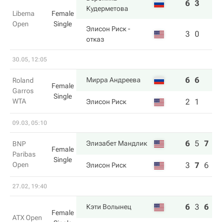
6
3
Кудерметова
Libema
Female
Open
Single
Элисон Риск
-
3
0
отказ
30.05, 12:05
6
6
Мирра Андреева
Roland
Female
Garros
Single
WTA
2
1
Элисон Риск
09.03, 05:10
6
5
7
Элизабет Мандлик
BNP
Female
Paribas
Single
Open
3
7
6
Элисон Риск
27.02, 19:40
6
3
6
Кэти Волынец
Female
ATX Open