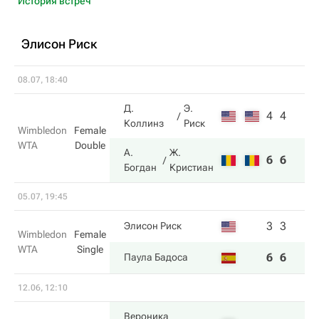
История встреч
Элисон Риск
08.07, 18:40
Д.
Э.
4
4
Коллинз
Риск
Wimbledon
Female
WTA
Double
А.
Ж.
6
6
Богдан
Кристиан
05.07, 19:45
3
3
Элисон Риск
Wimbledon
Female
WTA
Single
6
6
Паула Бадоса
12.06, 12:10
Вероника