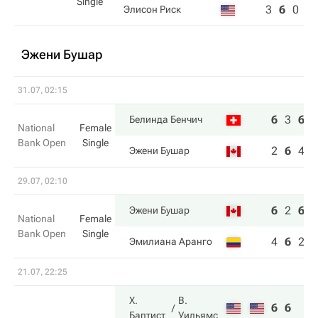
Single
3
6
0
Элисон Риск
Эжени Бушар
31.07, 02:15
6
3
6
Белинда Бенчич
National
Female
Bank Open
Single
2
6
4
Эжени Бушар
29.07, 02:10
6
2
6
Эжени Бушар
National
Female
Bank Open
Single
4
6
2
Эмилиана Аранго
21.07, 22:25
Х.
В.
6
6
Баптист
Уильямс