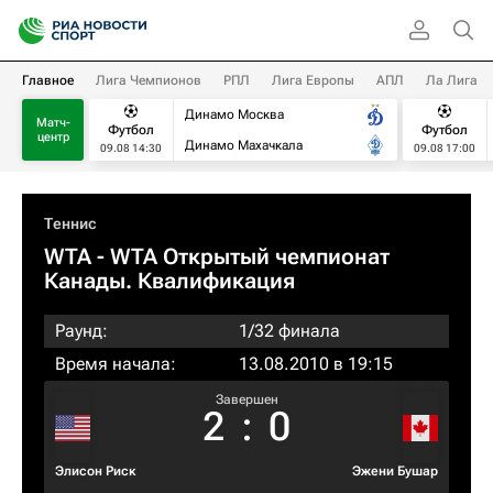
Главное
Лига Чемпионов
РПЛ
Лига Европы
АПЛ
Ла Лига
Динамо Москва
Матч-
Футбол
Футбол
центр
Динамо Махачкала
09.08 14:30
09.08 17:00
Теннис
WTA
- WTA Открытый чемпионат
Канады. Квалификация
Раунд:
1/32 финала
Время начала:
13.08.2010 в 19:15
Завершен
2
:
0
Элисон Риск
Эжени Бушар