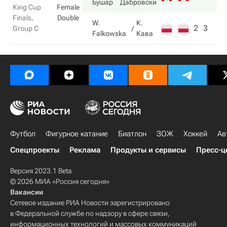
Бушар
Дабровски
King Cup
Female
Finals,
Double
W.
К.
2
3
Group C
Falkowska
Кава
Футбол
Фигурное катание
Биатлон
ЗОЖ
Хоккей
Ав
Спецпроекты
Реклама
Продукты и сервисы
Пресс-ц
Версия 2023.1 Beta
© 2026 МИА «Россия сегодня»
Вакансии
Сетевое издание РИА Новости зарегистрировано
в Федеральной службе по надзору в сфере связи,
информационных технологий и массовых коммуникаций