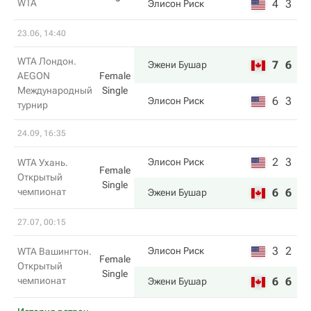
WTA
4
3
Элисон Риск
23.06, 14:40
WTA Лондон.
7
6
Эжени Бушар
AEGON
Female
Международный
Single
6
3
Элисон Риск
турнир
24.09, 16:35
2
3
Элисон Риск
WTA Ухань.
Female
Открытый
Single
чемпионат
6
6
Эжени Бушар
27.07, 00:15
3
2
Элисон Риск
WTA Вашингтон.
Female
Открытый
Single
чемпионат
6
6
Эжени Бушар