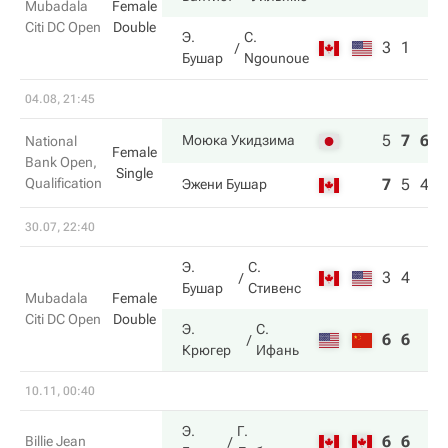
Mubadala
Female
Citi DC Open
Double
Э.
C.
3
1
Бушар
Ngounoue
04.08, 21:45
5
7
6
Моюка Укидзима
National
Female
Bank Open,
Single
Qualification
7
5
4
Эжени Бушар
30.07, 22:40
Э.
С.
3
4
Бушар
Стивенс
Mubadala
Female
Citi DC Open
Double
Э.
С.
6
6
Крюгер
Ифань
10.11, 00:40
Э.
Г.
6
6
Billie Jean