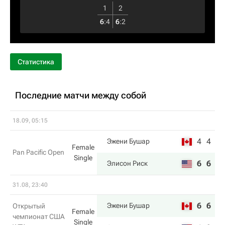
1
2
6
:
4
6
:
2
Статистика
Последние матчи между собой
18.09, 05:15
4
4
Эжени Бушар
Female
Pan Pacific Open
Single
6
6
Элисон Риск
31.08, 23:40
6
6
Эжени Бушар
Открытый
Female
чемпионат США
Single