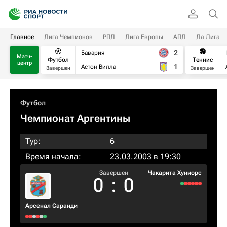
Главное
Лига Чемпионов
РПЛ
Лига Европы
АПЛ
Ла Лига
2
Бавария
Матч-
Футбол
Теннис
центр
1
Астон Вилла
Завершен
Завершен
Футбол
Чемпионат Аргентины
Тур:
6
Время начала:
23.03.2003 в 19:30
Завершен
Чакарита Хуниорс
0
:
0
Арсенал Саранди