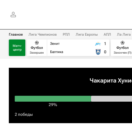
Главное
Лига Чемпионов
РПЛ
Лига Европы
АПЛ
Ла Лига
1
Зенит
Матч-
Футбол
Футбол
центр
0
Балтика
Завершен
Закончен (П)
Чакарита Хуни
29%
2 победы