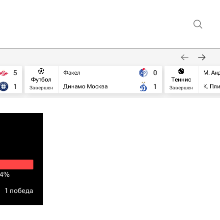
5
0
Факел
М. Ан
Футбол
Теннис
1
1
Динамо Москва
К. Пл
Завершен
Завершен
14%
1 победа