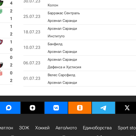
30.07.23
4
Колон
2
Барракас Сентраль
25.07.23
1
Арсенал Саранди
1
Арсенал Саранди
18.07.23
2
Институто
1
Банфилд
10.07.23
0
Арсенал Саранди
0
Арсенал Саранди
06.07.23
2
Дефенса и Хустисия
0
Велес Сарсфилд
01.07.23
2
Арсенал Саранди
иатлон
ЗОЖ
Хоккей
Авто/мото
Единоборства
Sport sto