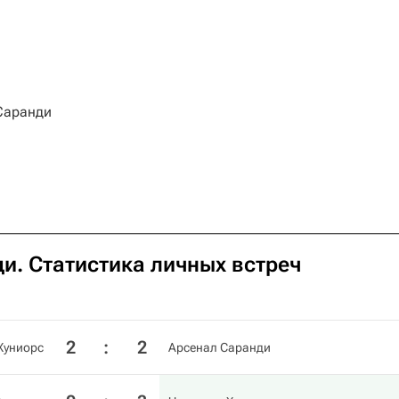
Саранди
и. Статистика личных встреч
2
:
2
Хуниорс
Арсенал Саранди