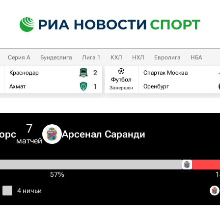
Серия А
Бундеслига
Лига 1
КХЛ
НХЛ
Евролига
НБА
2
Краснодар
Спартак Москва
Футбол
1
Ахмат
Оренбург
Завершен
7
орс
Арсенал Саранди
матчей
57%
4 ничьи