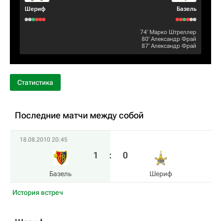
Шериф
Базель
74‎’‎
Марко Штреллер
80‎’‎
Александр Фрай
87‎’‎
Александр Фрай
Статистика
Последние матчи между собой
18.08.2010 20:45
1
:
0
Базель
Шериф
История встреч