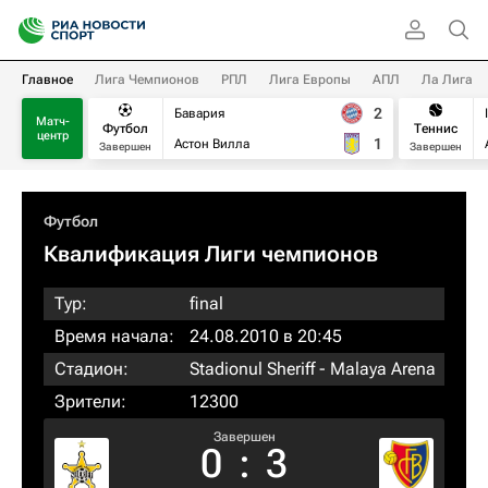
Главное
Лига Чемпионов
РПЛ
Лига Европы
АПЛ
Ла Лига
2
Бавария
Матч-
Футбол
Теннис
центр
1
Астон Вилла
Завершен
Завершен
Футбол
Квалификация Лиги чемпионов
Тур:
final
Время начала:
24.08.2010 в 20:45
Стадион:
Stadionul Sheriff - Malaya Arena
Зрители:
12300
Завершен
0
:
3