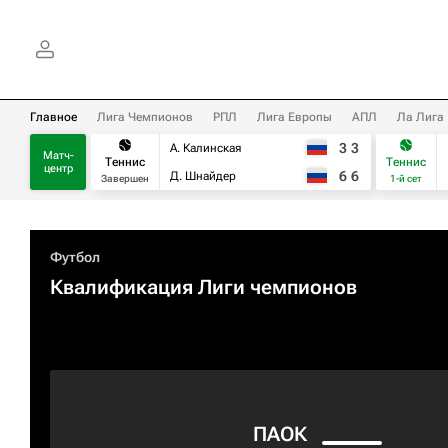
Главное
Лига Чемпионов
РПЛ
Лига Европы
АПЛ
Ла Лига
3
3
А. Калинская
Матч-
Теннис
Теннис
центр
6
6
Д. Шнайдер
Завершен
1-й сет
Футбол
Квалификация Лиги чемпионов
ПАОК