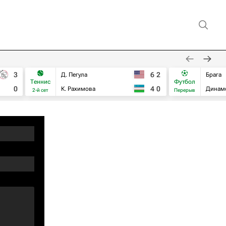
3
6
2
Д. Пегула
Брага
Теннис
Футбол
0
4
0
К. Рахимова
Динам
2-й сет
Перерыв