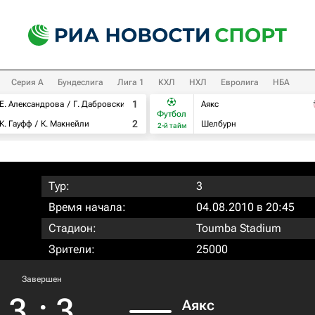
Серия А
Бундеслига
Лига 1
КХЛ
НХЛ
Евролига
НБА
1
Е. Александрова
Г. Дабровски
Аякс
Футбол
2
К. Гауфф
К. Макнейли
Шелбурн
2-й тайм
Тур:
3
Время начала:
04.08.2010 в 20:45
Стадион:
Toumba Stadium
Зрители:
25000
Завершен
3
:
3
Аякс