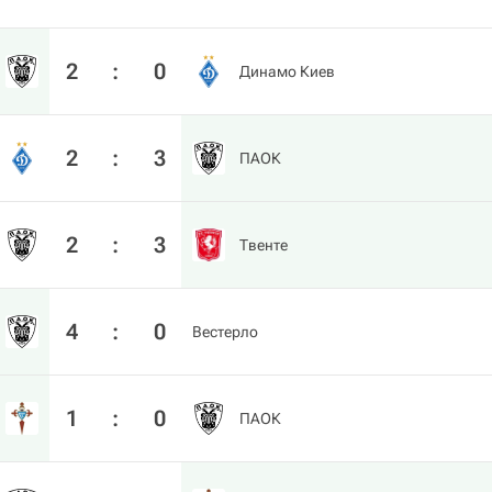
2
:
0
Динамо Киев
2
:
3
ПАОК
2
:
3
Твенте
4
:
0
Вестерло
1
:
0
ПАОК