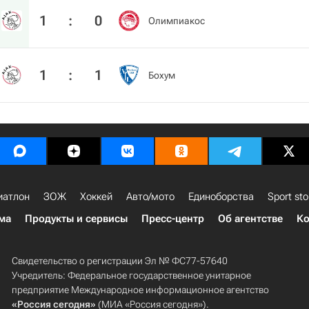
1
:
0
Олимпиакос
1
:
1
Бохум
иатлон
ЗОЖ
Хоккей
Авто/мото
Единоборства
Sport sto
ма
Продукты и сервисы
Пресс-центр
Об агентстве
Ко
Свидетельство о регистрации Эл № ФС77-57640
Учредитель: Федеральное государственное унитарное
предприятие Международное информационное агентство
«Россия сегодня»
(МИА «Россия сегодня»).