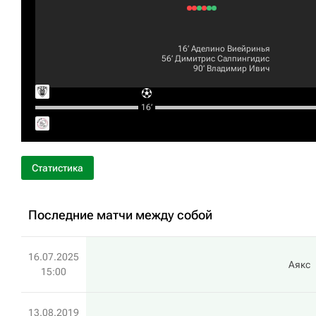
16‎’‎
Аделино Виейринья
56‎’‎
Димитрис Салпингидис
90‎’‎
Владимир Ивич
16‎’‎
Статистика
Последние матчи между собой
16.07.2025
Аякс
15:00
13.08.2019