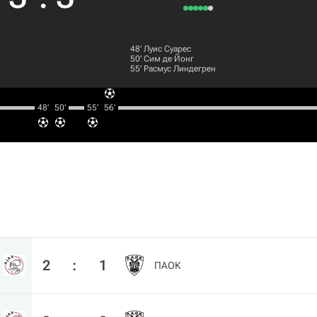
48‎’‎
Луис Суарес
50‎’‎
Сим де Йонг
55‎’‎
Расмус Линдегрен
48‎’‎
50‎’‎
55‎’‎
56‎’‎
2
:
1
ПАОК