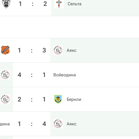
1
:
2
Сельта
1
:
3
Аякс
4
:
1
Войводина
2
:
1
Бернли
1
:
4
дина
Аякс