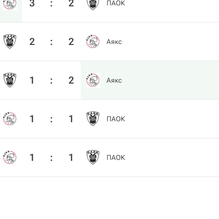
3
:
2
ПАОК
2
:
2
Аякс
1
:
2
Аякс
1
:
1
ПАОК
1
:
1
ПАОК