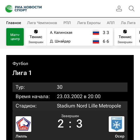
Главное
Лига Чемпионов
РПЛ
Лига Европы
АПЛ
Ла Лига
3
3
А. Калинская
Матч-
Теннис
Теннис
центр
6
6
Д. Шнайдер
Завершен
Завершен
Футбол
Лига 1
Тур:
30
Время начала:
23.03.2002 в 20:00
Стадион:
Stadium Nord Lille Metropole
Завершен
2
:
3
Лилль
Осер