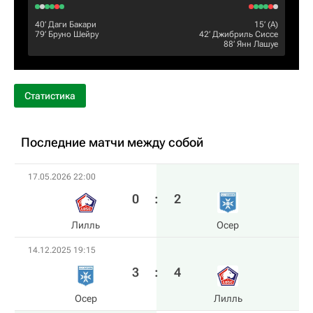
40‎’‎
Даги Бакари
15‎’‎ (А)
79‎’‎
Бруно Шейру
42‎’‎
Джибриль Сиссе
88‎’‎
Янн Лашуе
Статистика
Последние матчи между собой
17.05.2026 22:00
0
:
2
Лилль
Осер
14.12.2025 19:15
3
:
4
Осер
Лилль