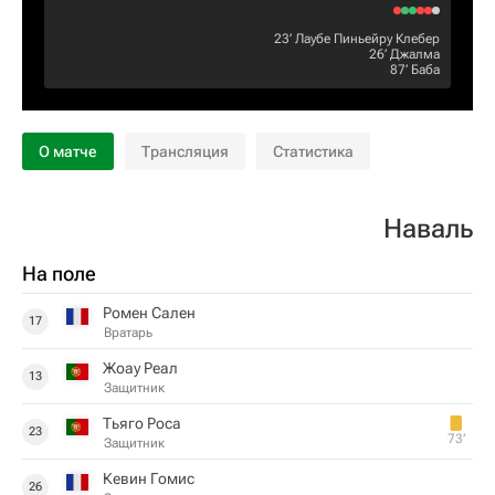
23‎’‎
Лаубе Пиньейру Клебер
26‎’‎
Джалма
87‎’‎
Баба
О матче
Трансляция
Статистика
Наваль
На поле
Ромен Сален
17
Вратарь
Жоау Реал
13
Защитник
Тьяго Роса
23
73‎’‎
Защитник
Кевин Гомис
26