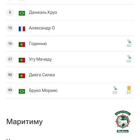
Даниэль Круз
6
Александр О
15
Годинью
16
46‎’‎
Угу Мачаду
37
46‎’‎
Диего Силва
90
Бруно Мораес
99
58‎’‎
82‎’‎
Маритиму