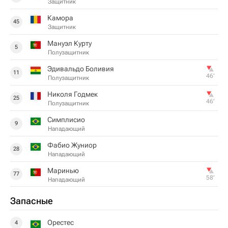
Защитник
Камора
45
Защитник
Мануэл Курту
5
Полузащитник
Эдивальдо Боливия
11
46‎’‎
Полузащитник
Николя Годмек
25
46‎’‎
Полузащитник
Симплисио
9
Нападающий
Фабио Жуниор
28
Нападающий
Маринью
77
58‎’‎
Нападающий
Запасные
Орестес
4