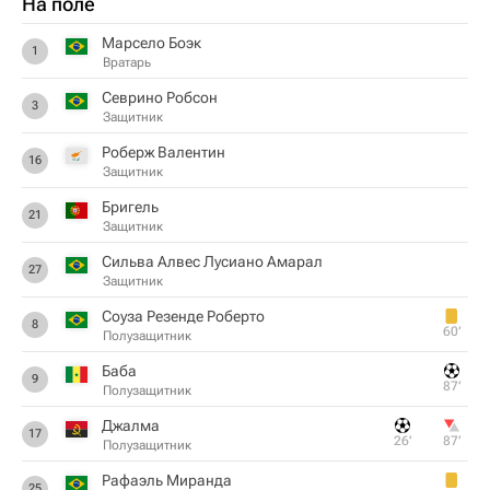
На поле
Марсело Боэк
1
Вратарь
Севрино Робсон
3
Защитник
Роберж Валентин
16
Защитник
Бpигель
21
Защитник
Сильва Алвес Лусиано Амарал
27
Защитник
Соуза Резенде Роберто
8
60‎’‎
Полузащитник
Баба
9
87‎’‎
Полузащитник
Джалма
17
26‎’‎
87‎’‎
Полузащитник
Рафаэль Миранда
25