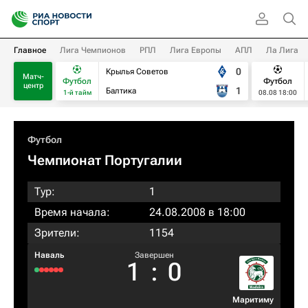
Главное
Лига Чемпионов
РПЛ
Лига Европы
АПЛ
Ла Лига
0
Крылья Советов
Матч-
Футбол
Футбол
центр
1
Балтика
1-й тайм
08.08 18:00
Футбол
Чемпионат Португалии
Тур:
1
Время начала:
24.08.2008 в 18:00
Зрители:
1154
Наваль
Завершен
1
:
0
Маритиму