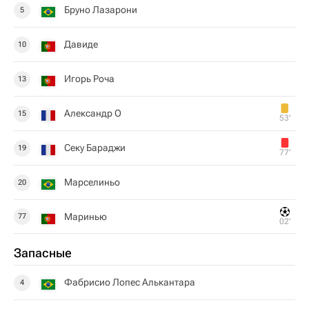
Бруно Лазарони
5
Давиде
10
Игорь Роча
13
Александр О
15
53‎’‎
Секу Бараджи
19
77‎’‎
Марселиньо
20
Маринью
77
02‎’‎
Запасные
Фабрисио Лопес Алькантара
4