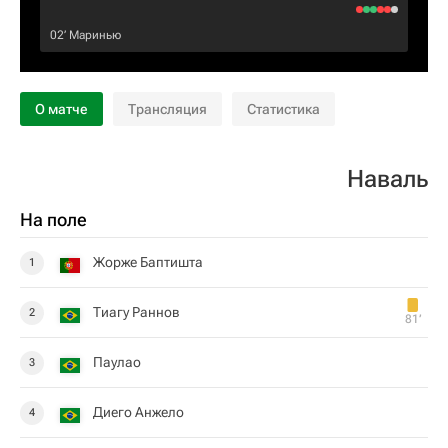
02‎’‎
Маринью
О матче
Трансляция
Статистика
Наваль
На поле
Жорже Баптишта
1
Тиагу Раннов
2
81‎’‎
Паулао
3
Диего Анжело
4