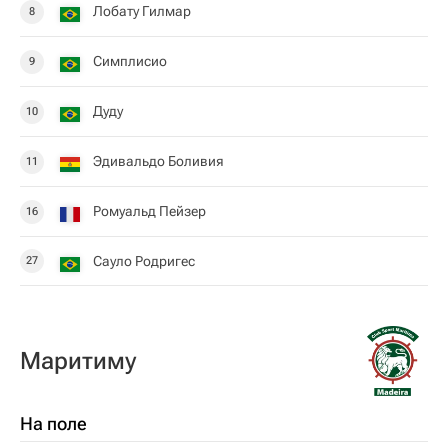
Лобату Гилмар
8
Симплисио
9
Дуду
10
Эдивальдо Боливия
11
Ромуальд Пейзер
16
Сауло Родригес
27
Маритиму
На поле