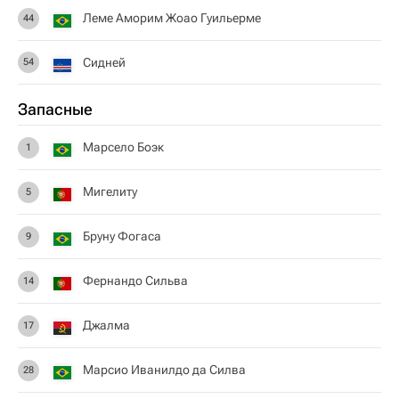
Леме Аморим Жоао Гуильерме
44
Сидней
54
Запасные
Марсело Боэк
1
Мигелиту
5
Бруну Фогаса
9
Фернандо Сильва
14
Джалма
17
Марсио Иванилдо да Силва
28