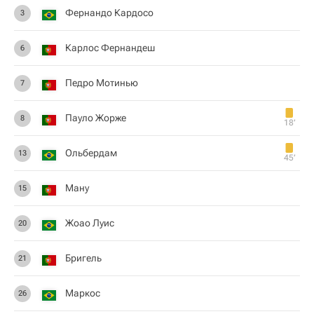
Фернандо Кардосо
3
Карлос Фернандеш
6
Педро Мотинью
7
Пауло Жорже
8
18‎’‎
Ольбердам
13
45‎’‎
Ману
15
Жоао Луис
20
Бpигель
21
Маркос
26