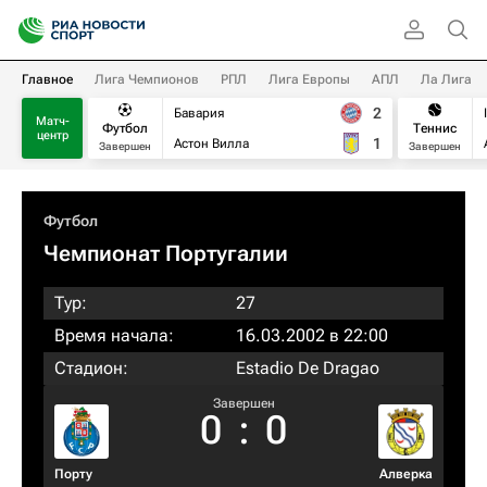
Главное
Лига Чемпионов
РПЛ
Лига Европы
АПЛ
Ла Лига
2
Бавария
Матч-
Футбол
Теннис
центр
1
Астон Вилла
Завершен
Завершен
Футбол
Чемпионат Португалии
Тур:
27
Время начала:
16.03.2002 в 22:00
Стадион:
Estadio De Dragao
Завершен
0
:
0
Порту
Алверка