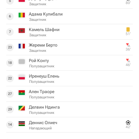
5
80‎’‎
Защитник
Адама Кулибали
6
Защитник
Камель Шафни
7
51‎’‎
Защитник
Жереми Берто
23
36‎’‎
Защитник
Рой Конту
18
46‎’‎
Полузащитник
Иренеуш Елень
22
Полузащитник
Ален Траоре
27
Полузащитник
Делвин Ндинга
29
Полузащитник
Деннис Олиеч
14
42‎’‎
Нападающий