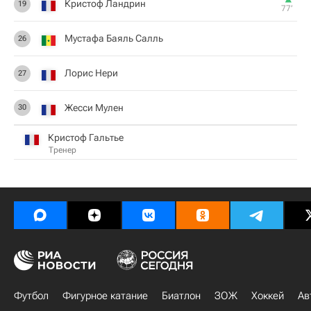
Кристоф Ландрин
19
77‎’‎
Мустафа Баяль Салль
26
Лорис Нери
27
Жесси Мулен
30
Кристоф Гальтье
Тренер
Футбол
Фигурное катание
Биатлон
ЗОЖ
Хоккей
Ав