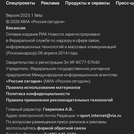
Спецпроекты
Реклама
Продукты и сервисы
Пресс-ц
Версия 2023.1 Beta
© 2026 МИА «Россия сегодня»
Вакансии
Сетевое издание РИА Новости зарегистрировано
в Федеральной службе по надзору в сфере связи,
информационных технологий и массовых коммуникаций
(Роскомнадзор) 08 апреля 2014 года.
Свидетельство о регистрации Эл № ФС77-57640
Учредитель: Федеральное государственное унитарное
предприятие Международное информационное агентство
«Россия сегодня»
(МИА «Россия сегодня»).
Правила использования материалов
Политика конфиденциальности
Правила применения рекомендательных технологий
Главный редактор:
Гаврилова А.В.
Адрес электронной почты Редакции:
r-sport.internet@ria.ru
По вопросам размещения пресс-релизов и рекламы
воспользуйтесь
формой обратной связи