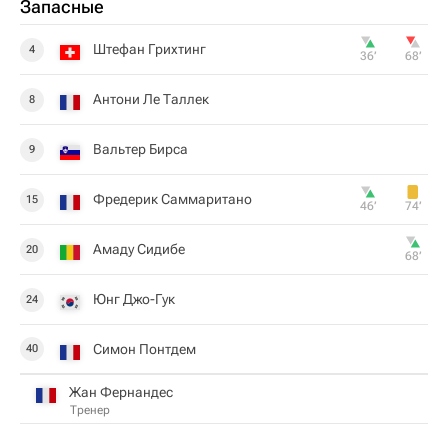
Запасные
Штефан Грихтинг
4
36‎’‎
68‎’‎
Антони Ле Таллек
8
Вальтер Бирса
9
Фредерик Саммаритано
15
46‎’‎
74‎’‎
Амаду Сидибе
20
68‎’‎
Юнг Джо-Гук
24
Симон Понтдем
40
Жан Фернандес
Тренер