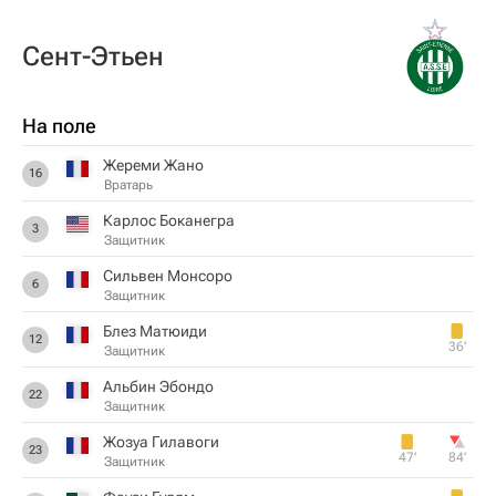
Сент-Этьен
На поле
Жереми Жано
16
Вратарь
Карлос Боканегра
3
Защитник
Сильвен Монсоро
6
Защитник
Блез Матюиди
12
36‎’‎
Защитник
Альбин Эбондо
22
Защитник
Жозуа Гилавоги
23
47‎’‎
84‎’‎
Защитник