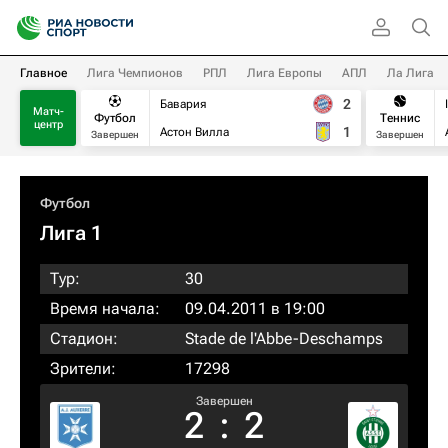
Главное
Лига Чемпионов
РПЛ
Лига Европы
АПЛ
Ла Лига
2
Бавария
Матч-
Футбол
Теннис
центр
1
Астон Вилла
Завершен
Завершен
Футбол
Лига 1
Тур:
30
Время начала:
09.04.2011 в 19:00
Стадион:
Stade de l'Abbe-Deschamps
Зрители:
17298
Завершен
2
:
2