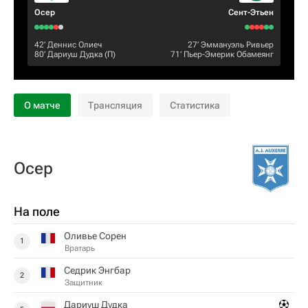
Осер
Сент-Этьен
42‎’‎
Деннис Олиеч
27‎’‎
Эммануэль Ривьер
80‎’‎
Дариуш Дудка
(П)
71‎’‎
Пьер-Эмерик Обамеянг
О матче
Трансляция
Статистика
Осер
На поле
Оливье Сорен
1
Вратарь
Седрик Энгбар
2
Защитник
Дариуш Дудка