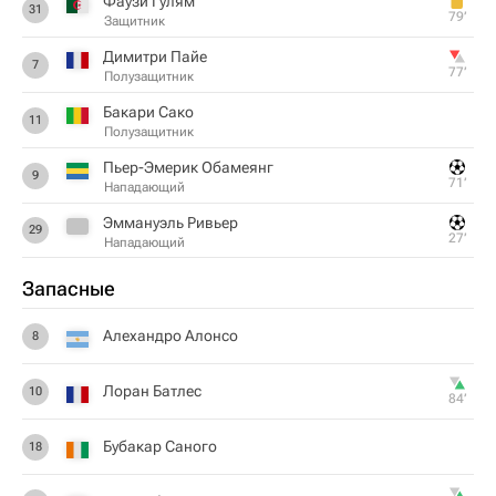
Фаузи Гулям
31
79‎’‎
Защитник
Димитри Пайе
7
77‎’‎
Полузащитник
Бакари Сако
11
Полузащитник
Пьер-Эмерик Обамеянг
9
71‎’‎
Нападающий
Эммануэль Ривьер
29
27‎’‎
Нападающий
Запасные
Алехандро Алонсо
8
Лоран Батлес
10
84‎’‎
Бубакар Саного
18