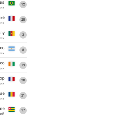
ьва
12
ник
нье
28
ник
улу
3
ник
со
8
ник
со
19
ник
дор
20
ник
ае
21
ник
кпе
17
ий