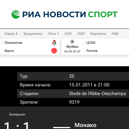
Серия А
Бундеслига
Лига 1
КХЛ
НХЛ
Евролига
НБА
Локомотив
ЦСКА
Футбол
Акрон
Ростов
08.08 20:30
Тур:
20
Время начала:
15.01.2011 в 21:00
Стадион:
Stade de l'Abbe-Deschamps
Зрители:
9319
Завершен
1
:
1
Монако