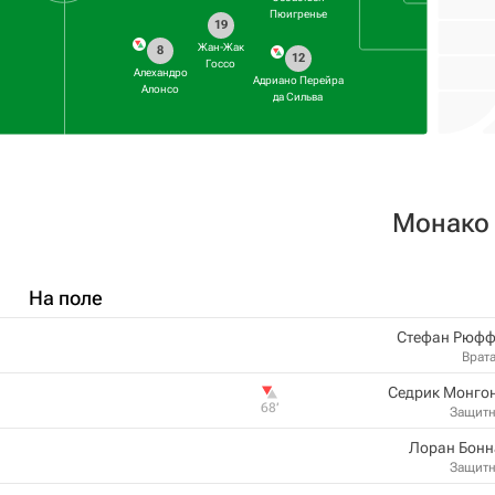
Пюигренье
19
Жан-Жак
8
12
Госсо
Алехандро
Адриано Перейра
Алонсо
да Сильва
Монако
На поле
Стефан Рюфф
Врат
Седрик Монго
68‎’‎
Защит
Лоран Бонн
Защит