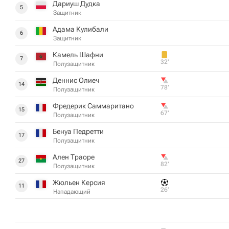
Дариуш Дудка
5
Защитник
Адама Кулибали
6
Защитник
Камель Шафни
7
32‎’‎
Полузащитник
Деннис Олиеч
14
78‎’‎
Полузащитник
Фредерик Саммаритано
15
67‎’‎
Полузащитник
Бенуа Педретти
17
Полузащитник
Ален Траоре
27
82‎’‎
Полузащитник
Жюльен Керсия
11
26‎’‎
Нападающий