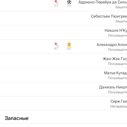
Адриано Перейра да Сил
77‎’‎
71‎’‎
Защит
Себастьен Пюигре
Защит
Николя Н'К
Полузащит
Алехандро Алон
67‎’‎
53‎’‎
Полузащит
Жан-Жак Гос
Полузащит
Матье Кута
Полузащит
Даниэль Никул
Полузащит
Серж Га
Нападающ
Запасные