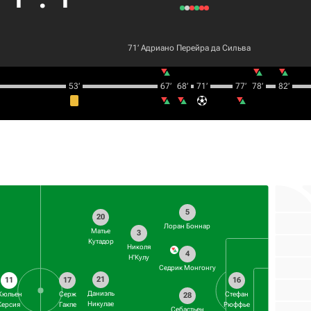
71‎’‎
Адриано Перейра да Сильва
53‎’‎
67‎’‎
68‎’‎
71‎’‎
77‎’‎
78‎’‎
82‎’‎
5
20
Лоран Боннар
Матье
3
Кутадор
Николя
4
Н'Кулу
Седрик Монгонгу
21
11
17
16
Даниэль
Жюльен
Серж
Стефан
28
Никулае
Керсия
Гакпе
Рюффье
Себастьен