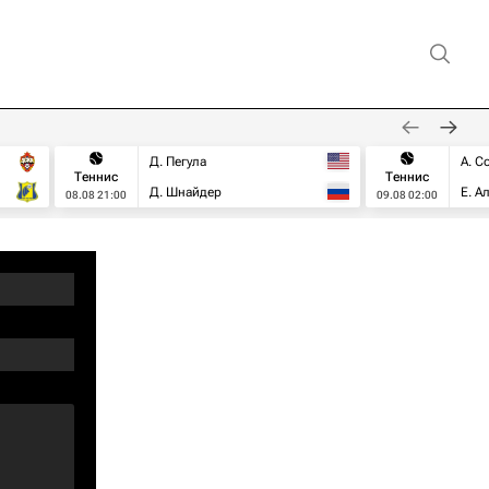
Д. Пегула
А. С
Теннис
Теннис
Д. Шнайдер
Е. А
08.08 21:00
09.08 02:00