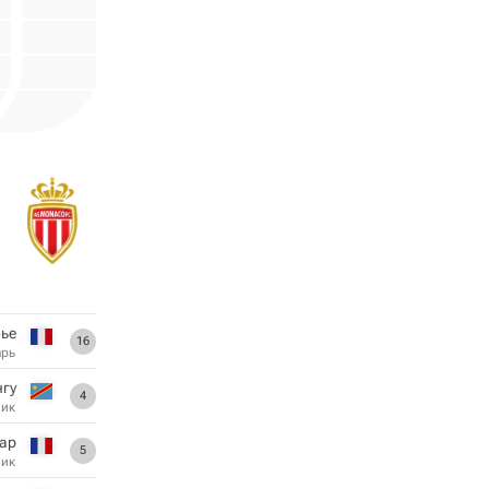
ье
16
арь
нгу
4
ник
ар
5
ник