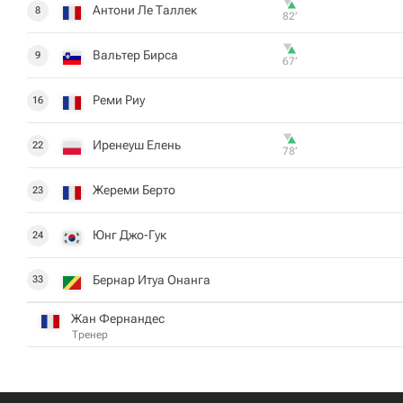
Антони Ле Таллек
8
82‎’‎
Вальтер Бирса
9
67‎’‎
Реми Риу
16
Иренеуш Елень
22
78‎’‎
Жереми Берто
23
Юнг Джо-Гук
24
Бернар Итуа Онанга
33
Жан Фернандес
Тренер