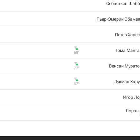
Себастьян Шабб
Пьер-Эмерик Обамея
Петер Ханс
Тома Манга
68‎’‎
Венсан Мурато
77‎’‎
Лукман Хару
67‎’‎
Игор Ло
Лоран