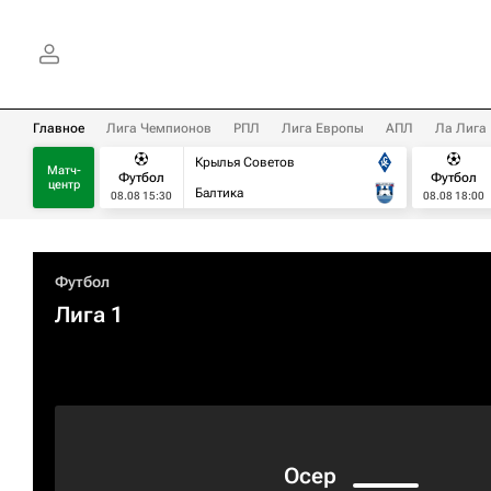
Главное
Лига Чемпионов
РПЛ
Лига Европы
АПЛ
Ла Лига
Крылья Советов
Матч-
Футбол
Футбол
центр
Балтика
08.08 15:30
08.08 18:00
Футбол
Лига 1
Осер