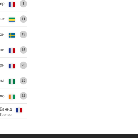
ер
1
нг
11
сон
13
ни
15
ри
23
на
25
ло
32
 Банид
Тренер