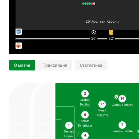
26‎’‎
Жюльен Керсия
26‎’‎
32‎’‎
О матче
Трансляция
Статистика
2
14
Седрик
17
Энгбар
Деннис Олиеч
Бенуа
6
Педретти
Адама
7
1
Кулибали
Камель Шафни
Оливье
4
Сорен