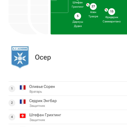
Штефан
27
Грихтинг
15
Ален
5
Траоре
Фредерик
Саммаритано
Дариуш
Дудка
Осер
Оливье Сорен
1
Вратарь
Седрик Энгбар
2
Защитник
Штефан Грихтинг
4
Защитник