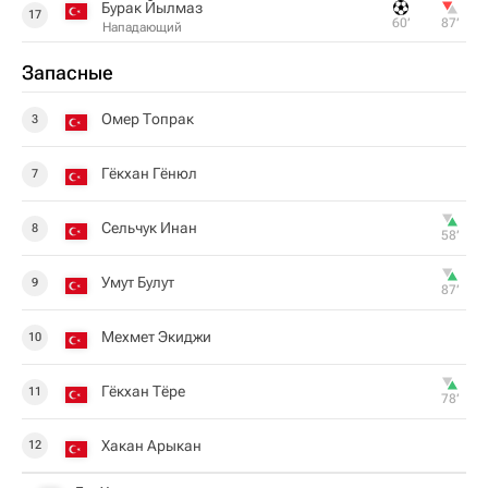
Бурак Йылмаз
17
60‎’‎
87‎’‎
Нападающий
Запасные
Омер Топрак
3
Гёкхан Гёнюл
7
Сельчук Инан
8
58‎’‎
Умут Булут
9
87‎’‎
Мехмет Экиджи
10
Гёкхан Тёре
11
78‎’‎
Хакан Арыкан
12