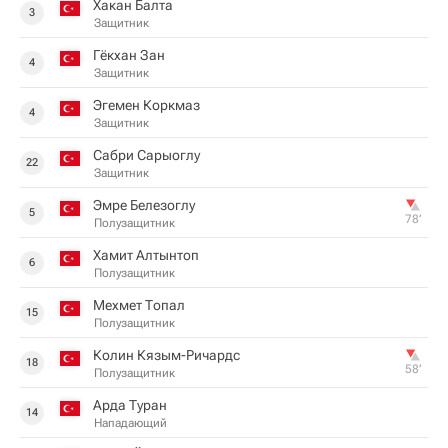
Хакан Балта
3
Защитник
Гёкхан Зан
4
Защитник
Эгемен Коркмаз
4
Защитник
Сабри Сарыоглу
22
Защитник
Эмре Белезоглу
5
78‎’‎
Полузащитник
Хамит Алтынтоп
6
Полузащитник
Мехмет Топал
15
Полузащитник
Колин Кязым-Ричардс
18
58‎’‎
Полузащитник
Арда Туран
14
Нападающий