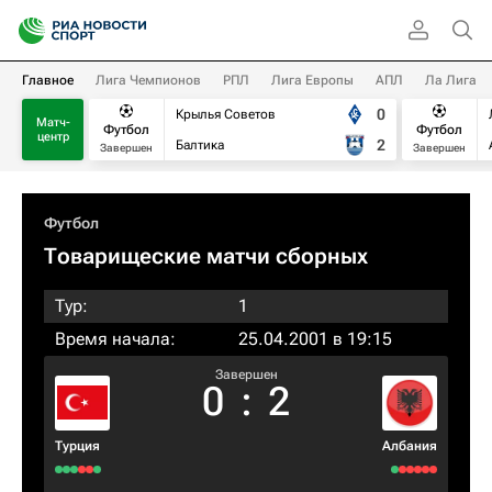
Главное
Лига Чемпионов
РПЛ
Лига Европы
АПЛ
Ла Лига
0
Крылья Советов
Матч-
Футбол
Футбол
центр
2
Балтика
Завершен
Завершен
Футбол
Товарищеские матчи сборных
Тур:
1
Время начала:
25.04.2001 в 19:15
Завершен
0
:
2
Турция
Албания