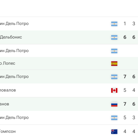
1
3
ин Дель Потро
6
6
 Дельбонис
ин Дель Потро
о Лопес
7
6
ин Дель Потро
5
4
повалов
7
6
анов
5
3
ин Дель Потро
4
4
Томпсон