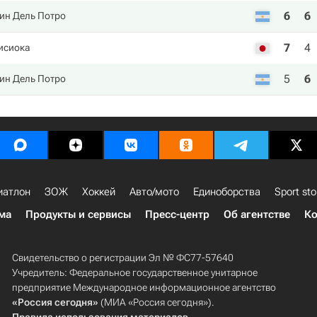
6
6
ин Дель Потро
7
4
исиока
5
6
ин Дель Потро
иатлон
ЗОЖ
Хоккей
Авто/мото
Единоборства
Sport sto
ма
Продукты и сервисы
Пресс-центр
Об агентстве
Ко
Свидетельство о регистрации Эл № ФС77-57640
Учредитель: Федеральное государственное унитарное
предприятие Международное информационное агентство
«Россия сегодня»
(МИА «Россия сегодня»).