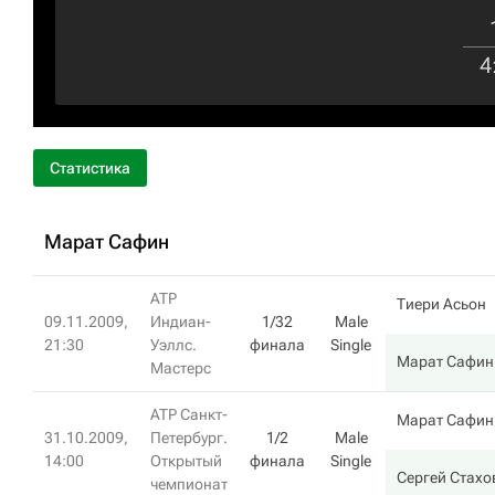
4
Статистика
Марат Сафин
ATP
Тиери Асьон
09.11.2009,
Индиан-
1/32
Male
21:30
Уэллс.
финала
Single
Марат Сафин
Мастерс
ATP Санкт-
Марат Сафин
31.10.2009,
Петербург.
1/2
Male
14:00
Открытый
финала
Single
Сергей Стахо
чемпионат