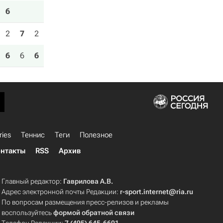
6
2
7
2
6
6
6
ries
Теннис
Теги
Полезное
нтакты
RSS
Архив
Главный редактор:
Гаврилова А.В.
Адрес электронной почты Редакции:
r-sport.internet@ria.ru
По вопросам размещения пресс-релизов и рекламы
воспользуйтесь
формой обратной связи