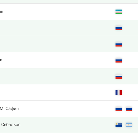
ин
ев
М. Сафин
. Себальос