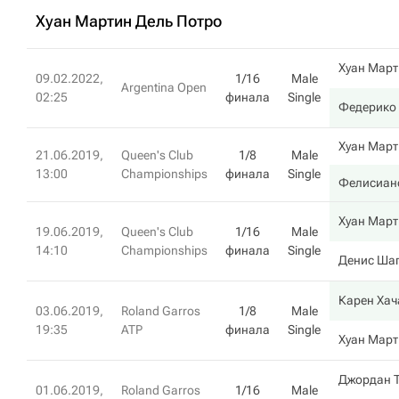
Хуан Мартин Дель Потро
Хуан Март
09.02.2022,
1/16
Male
Argentina Open
02:25
финала
Single
Федерико
Хуан Март
21.06.2019,
Queen's Club
1/8
Male
13:00
Championships
финала
Single
Фелисиан
Хуан Март
19.06.2019,
Queen's Club
1/16
Male
14:10
Championships
финала
Single
Денис Ша
Карен Хач
03.06.2019,
Roland Garros
1/8
Male
19:35
ATP
финала
Single
Хуан Март
Джордан 
01.06.2019,
Roland Garros
1/16
Male