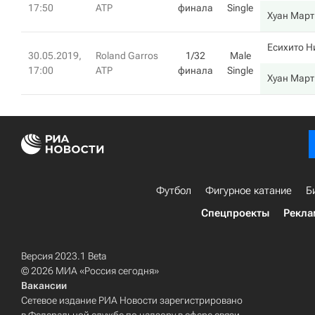
17:50
ATP
финала
Single
Хуан Март
Есихито Н
30.05.2019,
Roland Garros
1/32
Male
17:00
ATP
финала
Single
Хуан Март
Футбол
Фигурное катание
Б
Спецпроекты
Рекла
Версия 2023.1 Beta
© 2026 МИА «Россия сегодня»
Вакансии
Сетевое издание РИА Новости зарегистрировано