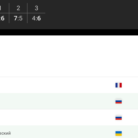
1
2
3
:
6
7
:
5
4
:
6
вский