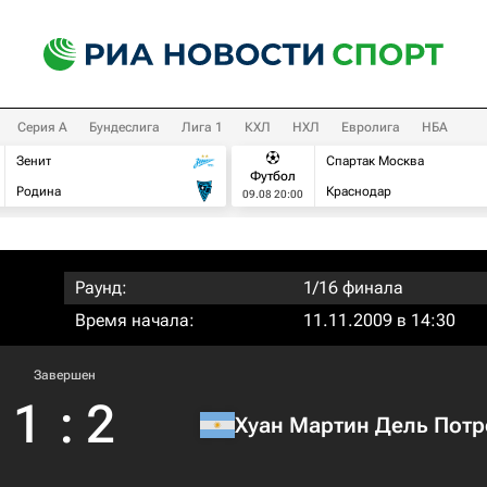
Серия А
Бундеслига
Лига 1
КХЛ
НХЛ
Евролига
НБА
Зенит
Спартак Москва
Футбол
Родина
Краснодар
09.08 20:00
Раунд:
1/16 финала
Время начала:
11.11.2009 в 14:30
Завершен
1
:
2
Хуан Мартин Дель Потр