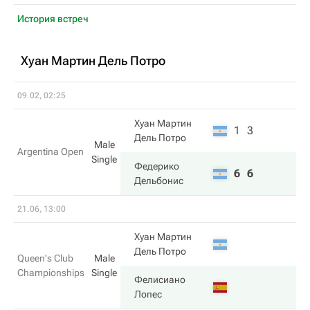
История встреч
Хуан Мартин Дель Потро
09.02, 02:25
Хуан Мартин
1
3
Дель Потро
Male
Argentina Open
Single
Федерико
6
6
Дельбонис
21.06, 13:00
Хуан Мартин
Дель Потро
Queen's Club
Male
Championships
Single
Фелисиано
Лопес