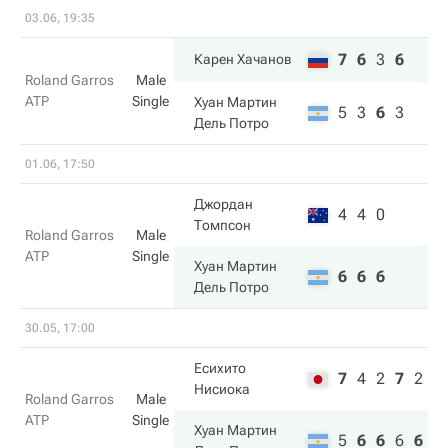
03.06, 19:35
7
6
3
6
Карен Хачанов
Roland Garros
Male
ATP
Single
Хуан Мартин
5
3
6
3
Дель Потро
01.06, 17:50
Джордан
4
4
0
Томпсон
Roland Garros
Male
ATP
Single
Хуан Мартин
6
6
6
Дель Потро
30.05, 17:00
Есихито
7
4
2
7
2
Нисиока
Roland Garros
Male
ATP
Single
Хуан Мартин
5
6
6
6
6