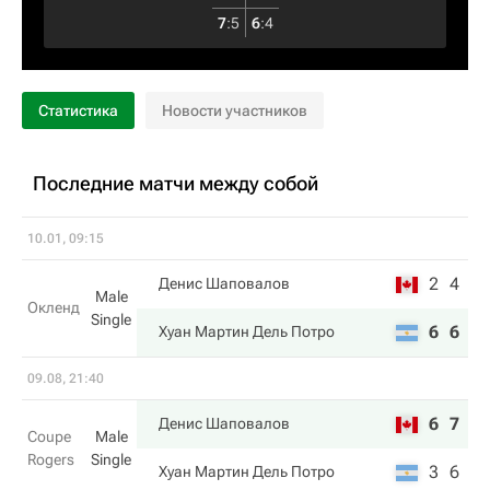
7
:
5
6
:
4
Статистика
Новости участников
Последние матчи между собой
10.01, 09:15
2
4
Денис Шаповалов
Male
Окленд
Single
6
6
Хуан Мартин Дель Потро
09.08, 21:40
6
7
Денис Шаповалов
Coupe
Male
Rogers
Single
3
6
Хуан Мартин Дель Потро