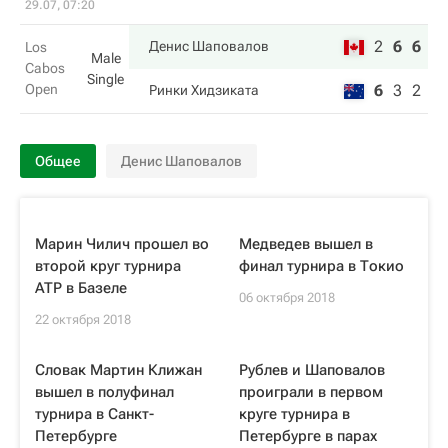
29.07, 07:20
2
6
6
Денис Шаповалов
Los
Male
Cabos
Single
Open
6
3
2
Ринки Хидзиката
Общее
Денис Шаповалов
Марин Чилич прошел во
Медведев вышел в
второй круг турнира
финал турнира в Токио
ATP в Базеле
06 октября 2018
22 октября 2018
Словак Мартин Клижан
Рублев и Шаповалов
вышел в полуфинал
проиграли в первом
турнира в Санкт-
круге турнира в
Петербурге
Петербурге в парах