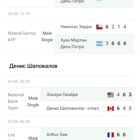
Дель Потро
28.05, 12:10
6
2
1
4
Николас Харри
Roland Garros
Male
ATP
Single
Хуан Мартин
3
6
6
6
Дель Потро
Денис Шаповалов
04.08, 20:05
4
6
3
Закари Свайда
National
Male
Bank
Single
Open
6
4
0
Денис Шаповалов
- отказ
02.08, 06:00
6
6
Arthur Gea
Los
Male