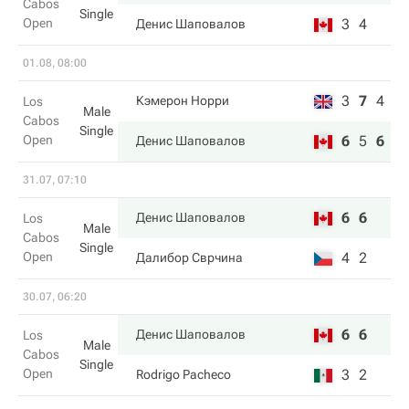
Cabos
Single
Open
3
4
Денис Шаповалов
01.08, 08:00
3
7
4
Кэмерон Норри
Los
Male
Cabos
Single
Open
6
5
6
Денис Шаповалов
31.07, 07:10
6
6
Денис Шаповалов
Los
Male
Cabos
Single
Open
4
2
Далибор Сврчина
30.07, 06:20
6
6
Денис Шаповалов
Los
Male
Cabos
Single
Open
3
2
Rodrigo Pacheco