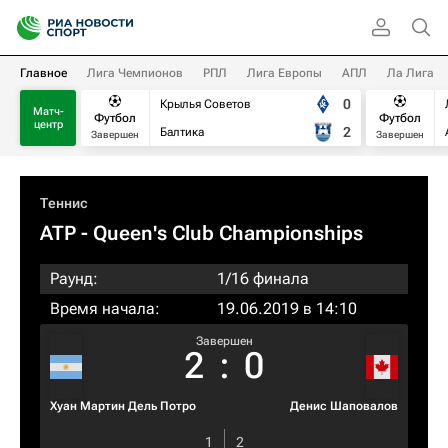
Главное
Лига Чемпионов
РПЛ
Лига Европы
АПЛ
Ла Лига
0
Крылья Советов
Матч-
Футбол
Футбол
центр
2
Балтика
Завершен
Завершен
Теннис
ATP
- Queen's Club Championships
Раунд:
1/16 финала
Время начала:
19.06.2019 в 14:10
Завершен
2
:
0
Хуан Мартин Дель Потро
Денис Шаповалов
1
2