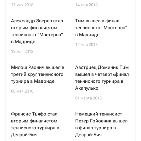
17 мая 2018
14 мая 2018
Александр Зверев стал
Тим вышел в финал
вторым финалистом
теннисного "Мастерса"
теннисного "Мастерса"
в Мадриде
в Мадриде
12 мая 2018
13 мая 2018
Милош Раонич вышел в
Австриец Доминик Тим
третий круг теннисного
вышел в четвертьфинал
турнира в Мадриде
теннисного турнира в
Акапулько
08 мая 2018
01 марта 2018
Франсис Тьяфо стал
Немецкий теннисист
вторым финалистом
Петер Гойовчик вышел
теннисного турнира в
в финал турнира в
Делрэй-Бич
Делрэй-Бич