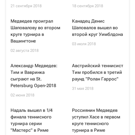
21 сентября 2018
18 сентября 2018
Медведев проиграл
Канадец Денис
Шаповалову во втором
Шаповалов вышел во
круге турнира в
второй круг Уимблдона
Вашингтоне
03 июля 2018
02 августа 2018
Александр Медведев:
Австрийский теннисист
Тим и Вавринка
Тим пробился в третий
сыграют на St.
раунд "Ролан Гаррос"
Petersburg Open-2018
31 мая 2018
02 июня 2018
Надаль вышел в 1/4
Россиянин Медведев
финала теннисного
уступил Хасе в первом
турнира серии
круге теннисного
"Мастерс" в Риме
турнира в Риме