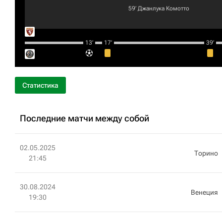
59‎’‎
Джанлука Комотто
13‎’‎
17‎’‎
39‎’‎
Статистика
Последние матчи между собой
02.05.2025
Торино
21:45
30.08.2024
Венеция
19:30