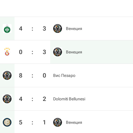
4
:
3
Венеция
0
:
3
Венеция
8
:
0
Вис Пезаро
4
:
2
Dolomiti Bellunesi
5
:
1
Венеция