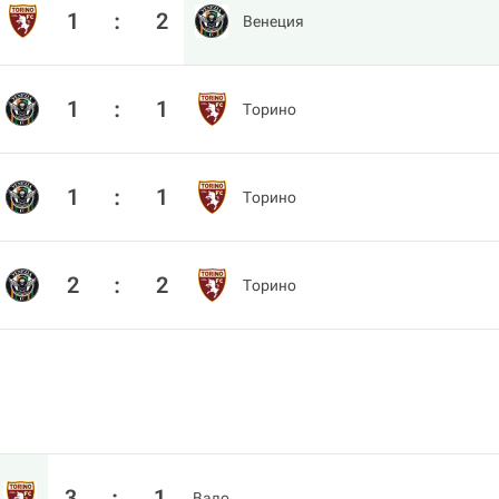
1
:
2
Венеция
1
:
1
Торино
1
:
1
Торино
2
:
2
Торино
3
:
1
Вадо