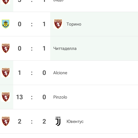
0
:
1
Торино
0
:
1
Читтаделла
1
:
0
Alcione
13
:
0
Pinzolo
2
:
2
Ювентус