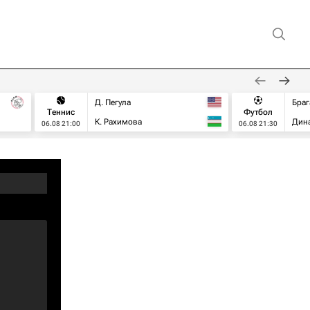
Д. Пегула
Браг
Теннис
Футбол
К. Рахимова
Дин
06.08 21:00
06.08 21:30