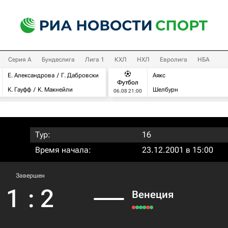
Серия А
Бундеслига
Лига 1
КХЛ
НХЛ
Евролига
НБА
Е. Александрова
Г. Дабровски
Аякс
Футбол
К. Гауфф
К. Макнейли
Шелбурн
06.08 21:00
Тур:
16
Время начала:
23.12.2001 в 15:00
Завершен
1
:
2
Венеция