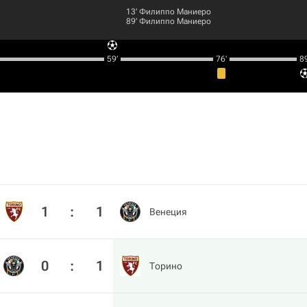
13‎’‎
Филиппо Маниеро
89‎’‎
Филиппо Маниеро
59‎’‎
76‎’‎
89‎
1
:
1
Венеция
0
:
1
Торино