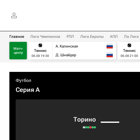
Главное
Лига Чемпионов
РПЛ
Лига Европы
АПЛ
Ла Лига
А. Калинская
Матч-
Теннис
Теннис
центр
Д. Шнайдер
06.08 19:30
06.08 21:00
Футбол
Серия А
Торино