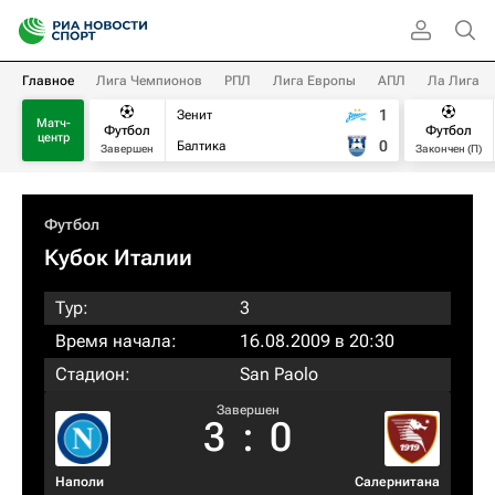
Главное
Лига Чемпионов
РПЛ
Лига Европы
АПЛ
Ла Лига
1
Зенит
Матч-
Футбол
Футбол
центр
0
Балтика
Завершен
Закончен (П)
Футбол
Кубок Италии
Тур:
3
Время начала:
16.08.2009 в 20:30
Стадион:
San Paolo
Завершен
3
:
0
Наполи
Салернитана