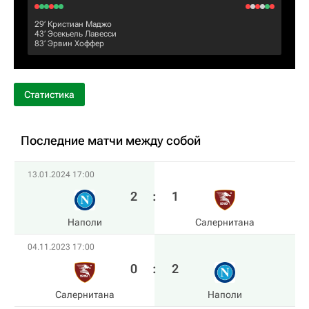
29‎’‎
Кристиан Маджо
43‎’‎
Эсекьель Лавесси
83‎’‎
Эрвин Хоффер
Статистика
Последние матчи между собой
13.01.2024 17:00
2
:
1
Наполи
Салернитана
04.11.2023 17:00
0
:
2
Салернитана
Наполи