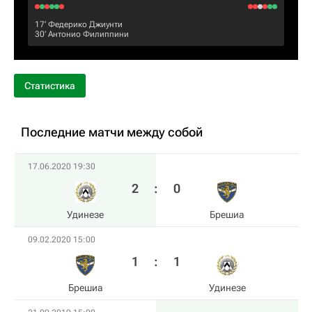
17‎’‎
Федерико Джиунти
30‎’‎
Антонио Филиппини
Статистика
Последние матчи между собой
17.06.2020 19:30
2
:
0
Удинезе
Брешиа
09.02.2020 15:00
1
:
1
Брешиа
Удинезе