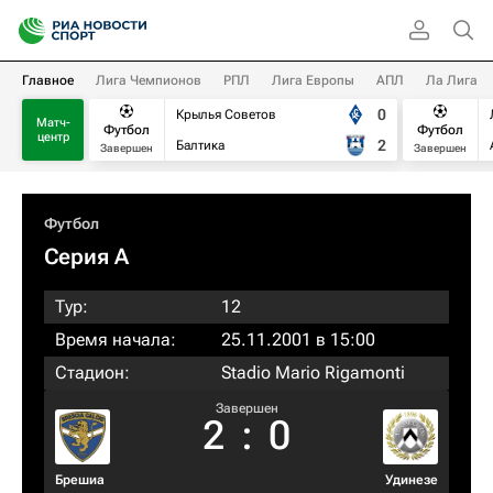
Главное
Лига Чемпионов
РПЛ
Лига Европы
АПЛ
Ла Лига
0
Крылья Советов
Матч-
Футбол
Футбол
центр
2
Балтика
Завершен
Завершен
Футбол
Серия А
Тур:
12
Время начала:
25.11.2001 в 15:00
Стадион:
Stadio Mario Rigamonti
Завершен
2
:
0
Брешиа
Удинезе