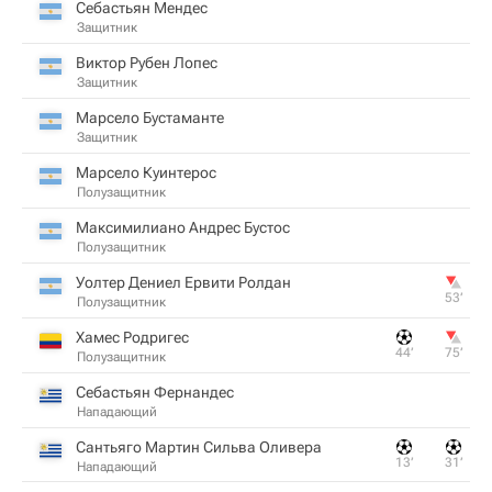
Себастьян Мендес
Защитник
Виктор Рубен Лопес
Защитник
Марсело Бустаманте
Защитник
Марсело Куинтерос
Полузащитник
Максимилиано Андрес Бустос
Полузащитник
Уолтер Дениел Ервити Ролдан
53‎’‎
Полузащитник
Хамес Родригес
44‎’‎
75‎’‎
Полузащитник
Себастьян Фернандес
Нападающий
Сантьяго Мартин Сильва Оливера
13‎’‎
31‎’‎
Нападающий