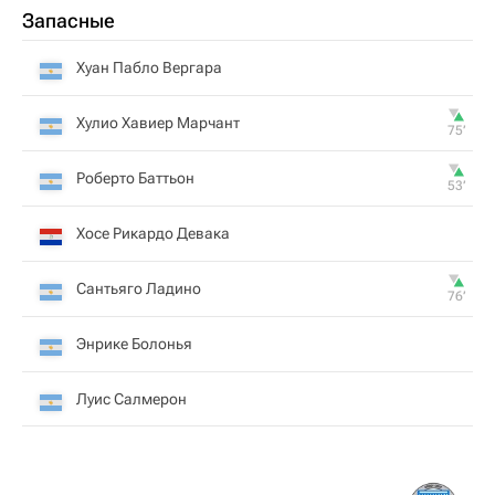
Запасные
Хуан Пабло Вергара
Хулио Хавиер Марчант
75‎’‎
Роберто Баттьон
53‎’‎
Хосе Рикардо Девака
Сантьяго Ладино
76‎’‎
Энрике Болонья
Луис Салмерон