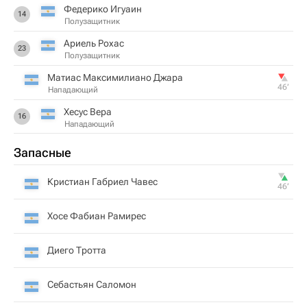
Федерико Игуаин
14
Полузащитник
Ариель Рохас
23
Полузащитник
Матиас Максимилиано Джара
46‎’‎
Нападающий
Хесус Вера
16
Нападающий
Запасные
Кристиан Габриел Чавес
46‎’‎
Хосе Фабиан Рамирес
Диего Тротта
Себастьян Саломон