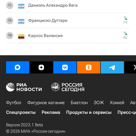
Даниэль Алехандро Вега
11
Франциско Дуттари
15
74‎’‎
Карлос Валенсия
18
46‎’‎
Футбол
Фигурное катание
Биатлон
ЗОЖ
Хоккей
Ав
Спецпроекты
Реклама
Продукты и сервисы
Пресс-ц
Версия 2023.1 Beta
© 2026 МИА «Россия сегодня»