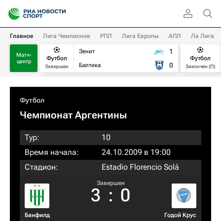
Главное
Лига Чемпионов
РПЛ
Лига Европы
АПЛ
Ла Лига
1
Зенит
Матч-
Футбол
Футбол
центр
0
Балтика
Завершен
Закончен (П)
Футбол
Чемпионат Аргентины
Тур:
10
Время начала:
24.10.2009 в 19:00
Стадион:
Estadio Florencio Solá
Завершен
3
:
0
Банфилд
Годой Крус