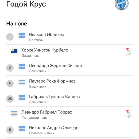
Годой Крус
На поле
Нельсон Ибаньес
1
Вратарь
Хорхе Уинстон Курбело
74‎’‎
Защитник
Леонардо Жерман Сигали
2
Защитник
Лаутаро Роке Формиса
6
Защитник
Габриэль Густаво Валлес
28
Защитник
Леандро Габриел Торрес
46‎’‎
Полузащитник
Николас Андрес Олмедо
5
Полузащитник