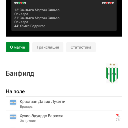
13‎’‎
Сантьяго Мартин Сильва
Оливера
31‎’‎
Сантьяго Мартин Сильва
Оливера
44‎’‎
Хамес Родригес
О матче
Трансляция
Статистика
Банфилд
На поле
Кристиан Давид Лукетти
Вратарь
Хулио Эдуардо Баразза
76‎’‎
Защитник