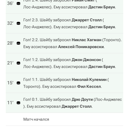
Гол! 2:4. Шайбу забросил
Райан Смит
(
36‎’‎
Лос-Анджелес
). Ему ассистировал
Дастин Браун
.
Гол! 2:3. Шайбу забросил
Джаррет Столл
(
32‎’‎
Лос-Анджелес
). Ему ассистировал
Дастин Браун
.
Гол! 2:2. Шайбу забросил
Никлас Хагман
(
Торонто
).
28‎’‎
Ему ассистировал
Алексей Поникаровски
.
Гол! 1:2. Шайбу забросил
Джон Джонсон
(
21‎’‎
Лос-Анджелес
). Ему ассистировал
Дастин Браун
.
Гол! 1:1. Шайбу забросил
Николай Кулемин
(
15‎’‎
Торонто
). Ему ассистировал
Фил Кессел
.
Гол! 0:1. Шайбу забросил
Дрю Доути
(
Лос-Анджелес
11‎’‎
). Ему ассистировал
Джаррет Столл
.
Матч начался