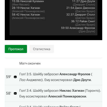
15:06
Николай Кулемин
11:27
Дрю Доути
(
Фил Кессел
)
(
Джаррет Столл
)
28:19
Никлас Хагман
21:54
Джон Джонсон
(
Алексей Поникаровски
)
(
Дастин Браун
)
58:42
Никлас Хагман
32:37
Джаррет Столл
(
Алексей Поникаровски
)
(
Дастин Браун
)
36:12
Райан Смит
(
Дастин Браун
)
59:50
Александр Фролов
(
Дрю Доути
)
Протокол
Статистика
Матч окончен
Гол! 3:5. Шайбу забросил
Александр Фролов
(
59‎’‎
Лос-Анджелес
). Ему ассистировал
Дрю Доути
.
Гол! 3:4. Шайбу забросил
Никлас Хагман
(
Торонто
).
58‎’‎
Ему ассистировал
Алексей Поникаровски
.