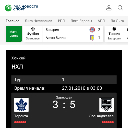
Главное
Лига Чемпионов
РПЛ
Лига Европы
АПЛ
Ла Лига
2
Бавария
Матч-
Футбол
Теннис
центр
1
Астон Вилла
Завершен
Завершен
Хоккей
НХЛ
Тур:
1
Время начала:
27.01.2010 в 03:00
Завершен
3
:
5
Торонто
Лос-Анджелес