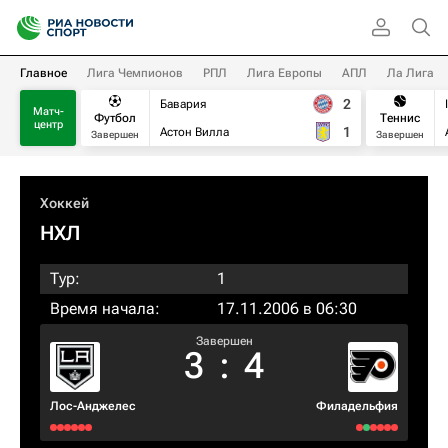
Главное
Лига Чемпионов
РПЛ
Лига Европы
АПЛ
Ла Лига
2
Бавария
Матч-
Футбол
Теннис
центр
1
Астон Вилла
Завершен
Завершен
Хоккей
НХЛ
Тур:
1
Время начала:
17.11.2006 в 06:30
Завершен
3
:
4
Лос-Анджелес
Филадельфия