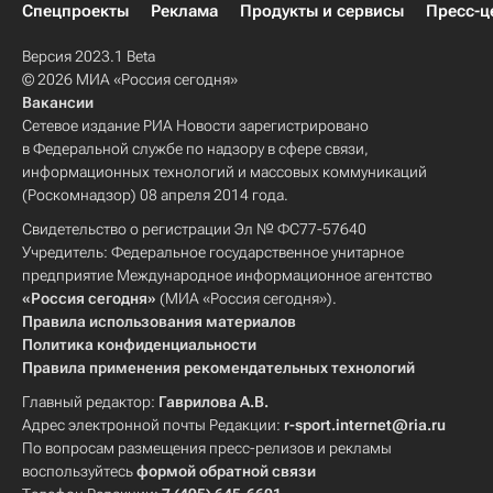
Спецпроекты
Реклама
Продукты и сервисы
Пресс-ц
Версия 2023.1 Beta
© 2026 МИА «Россия сегодня»
Вакансии
Сетевое издание РИА Новости зарегистрировано
в Федеральной службе по надзору в сфере связи,
информационных технологий и массовых коммуникаций
(Роскомнадзор) 08 апреля 2014 года.
Свидетельство о регистрации Эл № ФС77-57640
Учредитель: Федеральное государственное унитарное
предприятие Международное информационное агентство
«Россия сегодня»
(МИА «Россия сегодня»).
Правила использования материалов
Политика конфиденциальности
Правила применения рекомендательных технологий
Главный редактор:
Гаврилова А.В.
Адрес электронной почты Редакции:
r-sport.internet@ria.ru
По вопросам размещения пресс-релизов и рекламы
воспользуйтесь
формой обратной связи