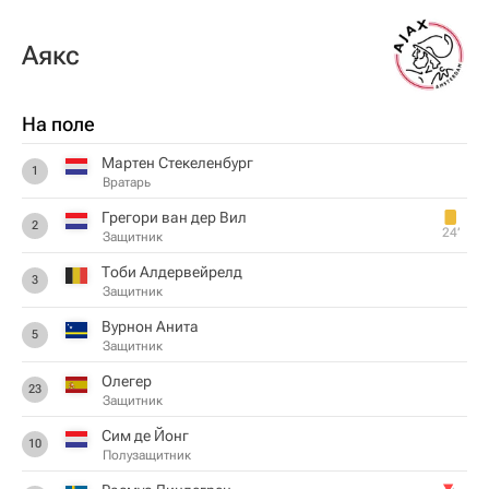
Аякс
На поле
Мартен Стекеленбург
1
Вратарь
Грегори ван дер Вил
2
24‎’‎
Защитник
Тоби Алдервейрелд
3
Защитник
Вурнон Анита
5
Защитник
Олегер
23
Защитник
Сим де Йонг
10
Полузащитник