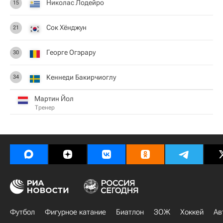
Николас Лодейро
15
Сок Хёнджун
21
Георге Огэрару
30
Кеннеди Бакирчиоглу
34
Мартин Йол
Тренер
Футбол
Фигурное катание
Биатлон
ЗОЖ
Хоккей
Ав