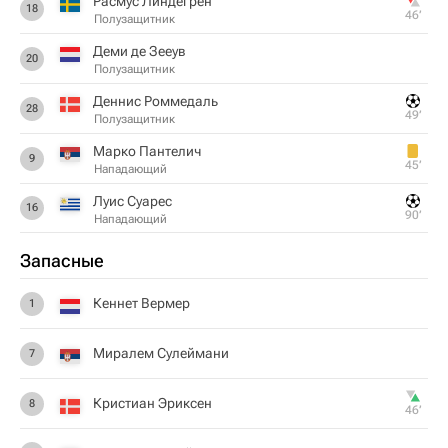
Расмус Линдегрен
18
46‎’‎
Полузащитник
Деми де Зееув
20
Полузащитник
Деннис Роммедаль
28
49‎’‎
Полузащитник
Марко Пантелич
9
45‎’‎
Нападающий
Луис Суарес
16
90‎’‎
Нападающий
Запасные
Кеннет Вермер
1
Миралем Сулеймани
7
Кристиан Эриксен
8
46‎’‎