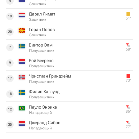
4
Защитник
Дарил Янмат
19
51‎’‎
Защитник
Горан Попов
20
Защитник
Виктор Элм
7
68‎’‎
Полузащитник
Рой Бееренс
9
Полузащитник
Чристиан Гриндхейм
17
73‎’‎
Полузащитник
Филип Хаглунд
18
Полузащитник
Пауло Энрике
12
86‎’‎
Нападающий
Джералд Сибон
35
77‎’‎
Нападающий