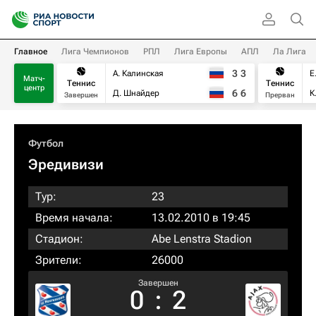
Главное
Лига Чемпионов
РПЛ
Лига Европы
АПЛ
Ла Лига
3
3
А. Калинская
Е
Матч-
Теннис
Теннис
центр
6
6
Д. Шнайдер
К
Завершен
Прерван
Футбол
Эредивизи
Тур:
23
Время начала:
13.02.2010 в 19:45
Стадион:
Abe Lenstra Stadion
Зрители:
26000
Завершен
0
:
2