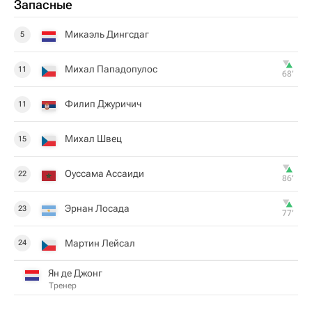
Запасные
Микаэль Дингсдаг
5
Михал Пападопулос
11
68‎’‎
Филип Джуричич
11
Михал Швец
15
Оуссама Ассаиди
22
86‎’‎
Эрнан Лосада
23
77‎’‎
Мартин Лейсал
24
Ян де Джонг
Тренер