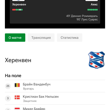
Херенвен
Аякс
49‎’‎
Деннис Роммедаль
90‎’‎
Луис Суарес
О матче
Трансляция
Статистика
Херенвен
На поле
Брайн Ванденбуч
25
Вратарь
Кристиан Бак Нильсен
3
Защитник
Михел Брейер