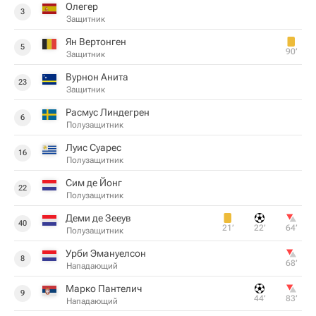
Олегер
3
Защитник
Ян Вертонген
5
90‎’‎
Защитник
Вурнон Анита
23
Защитник
Расмус Линдегрен
6
Полузащитник
Луис Суарес
16
Полузащитник
Сим де Йонг
22
Полузащитник
Деми де Зееув
40
21‎’‎
22‎’‎
64‎’‎
Полузащитник
Урби Эмануелсон
8
68‎’‎
Нападающий
Марко Пантелич
9
44‎’‎
83‎’‎
Нападающий