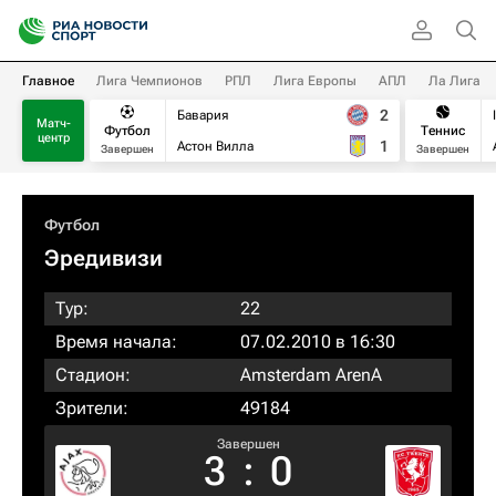
Главное
Лига Чемпионов
РПЛ
Лига Европы
АПЛ
Ла Лига
2
Бавария
Матч-
Футбол
Теннис
центр
1
Астон Вилла
Завершен
Завершен
Футбол
Эредивизи
Тур:
22
Время начала:
07.02.2010 в 16:30
Стадион:
Amsterdam ArenA
Зрители:
49184
Завершен
3
:
0