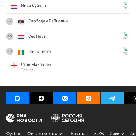
Ники Куйпер
78‎’‎
Слободан Райкович
5
Сес Паув
16
46‎’‎
Шейк Тьоте
18
76‎’‎
Стив Макларен
Тренер
Футбол
Фигурное катание
Биатлон
ЗОЖ
Хоккей
Ав