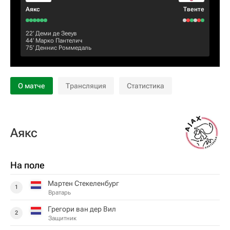
Аякс
Твенте
22‎’‎
Деми де Зееув
44‎’‎
Марко Пантелич
75‎’‎
Деннис Роммедаль
О матче
Трансляция
Статистика
Аякс
На поле
Мартен Стекеленбург
1
Вратарь
Грегори ван дер Вил
2
Защитник