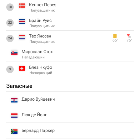
Кеннет Перез
10
Полузащитник
Брайн Руис
22
Полузащитник
Тео Янссен
24
66‎’‎
76‎’‎
Полузащитник
Мирослав Стох
Нападающий
Блез Нкуфо
9
Нападающий
Запасные
Дарио Вуйцевич
Люк де Йонг
Бернард Паркер