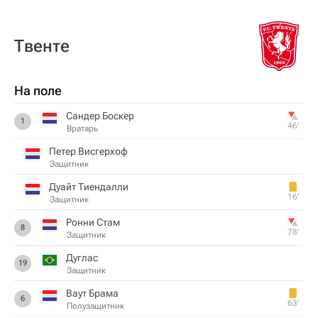
Твенте
На поле
Сандер Боскер
1
46‎’‎
Вратарь
Петер Висгерхоф
Защитник
Дуайт Тиендалли
16‎’‎
Защитник
Ронни Стам
8
78‎’‎
Защитник
Дуглас
19
Защитник
Ваут Брама
6
63‎’‎
Полузащитник