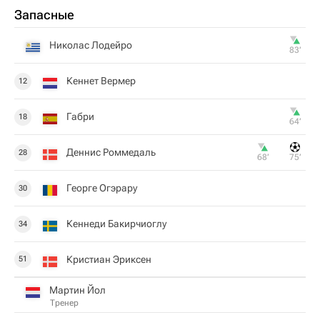
Запасные
Николас Лодейро
83‎’‎
Кеннет Вермер
12
Габри
18
64‎’‎
Деннис Роммедаль
28
68‎’‎
75‎’‎
Георге Огэрару
30
Кеннеди Бакирчиоглу
34
Кристиан Эриксен
51
Мартин Йол
Тренер