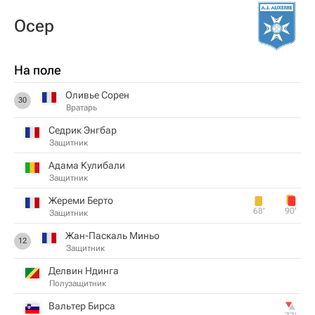
Осер
На поле
Оливье Сорен
30
Вратарь
Седрик Энгбар
Защитник
Адама Кулибали
Защитник
Жереми Берто
68‎’‎
90‎’‎
Защитник
Жан-Паскаль Миньо
12
Защитник
Делвин Ндинга
Полузащитник
Вальтер Бирса