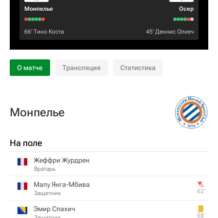
Монпелье
Осер
66‎’‎
Тино Коста
45‎’‎
Деннис Олиеч
О матче
Трансляция
Статистика
Монпелье
На поле
Жеффри Журдрен
Вратарь
Мапу Янга-Мбива
62‎’‎
Защитник
Эмир Спахич
58‎’‎
Защитник