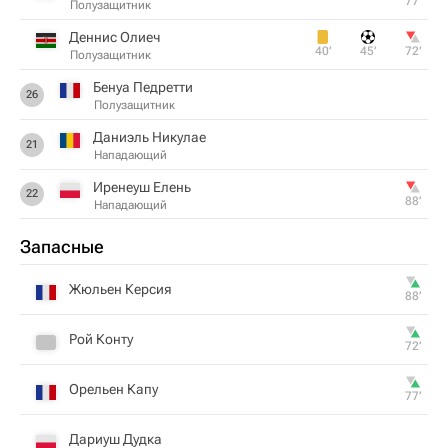
77‎’‎
Полузащитник
Деннис Олиеч
40‎’‎
45‎’‎
72‎’‎
Полузащитник
Бенуа Педретти
26
Полузащитник
Даниэль Никулае
21
Нападающий
Иренеуш Елень
22
88‎’‎
Нападающий
Запасные
Жюльен Керсия
88‎’‎
Рой Конту
72‎’‎
Орельен Капу
77‎’‎
Дариуш Дудка