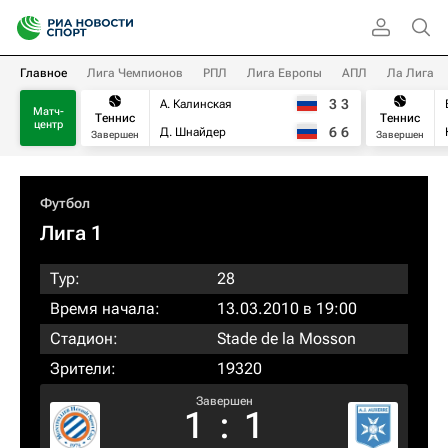
Главное
Лига Чемпионов
РПЛ
Лига Европы
АПЛ
Ла Лига
3
3
А. Калинская
Матч-
Теннис
Теннис
центр
6
6
Д. Шнайдер
Завершен
Завершен
Футбол
Лига 1
Тур:
28
Время начала:
13.03.2010 в 19:00
Стадион:
Stade de la Mosson
Зрители:
19320
Завершен
1
:
1