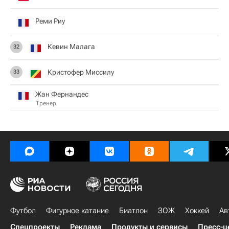
Реми Риу
Кевин Малага
32
Кристофер Миссилу
33
Жан Фернандес
Тренер
Футбол
Фигурное катание
Биатлон
ЗОЖ
Хоккей
Ав
Спецпроекты
Реклама
Продукты и сервисы
Пресс-ц