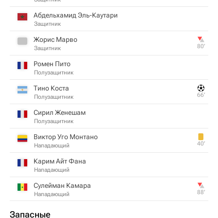
Абдельхамид Эль-Каутари
Защитник
Жорис Марво
80‎’‎
Защитник
Ромен Пито
Полузащитник
Тино Коста
66‎’‎
Полузащитник
Сирил Женешам
Полузащитник
Виктор Уго Монтано
40‎’‎
Нападающий
Карим Айт Фана
Нападающий
Сулейман Камара
88‎’‎
Нападающий
Запасные