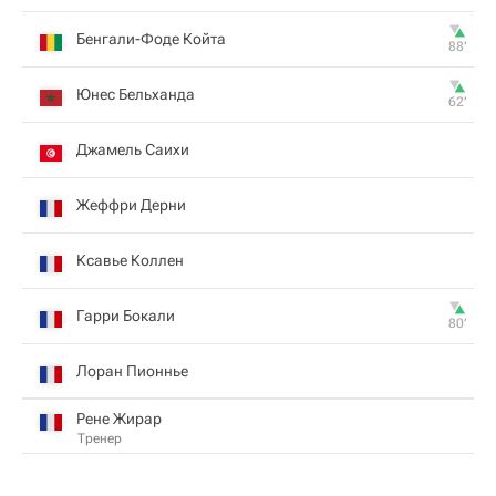
Бенгали-Фоде Койта
88‎’‎
Юнес Бельханда
62‎’‎
Джамель Саихи
Жеффри Дерни
Ксавье Коллен
Гарри Бокали
80‎’‎
Лоран Пионнье
Рене Жирар
Тренер