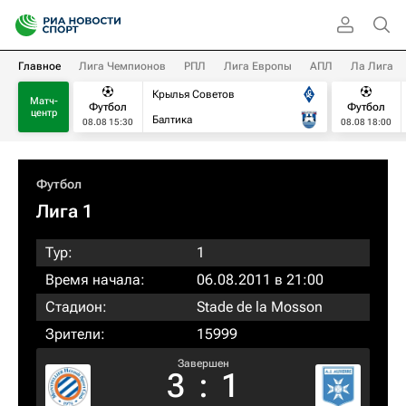
Главное
Лига Чемпионов
РПЛ
Лига Европы
АПЛ
Ла Лига
Крылья Советов
Матч-
Футбол
Футбол
центр
Балтика
08.08 15:30
08.08 18:00
Футбол
Лига 1
Тур:
1
Время начала:
06.08.2011 в 21:00
Стадион:
Stade de la Mosson
Зрители:
15999
Завершен
3
:
1