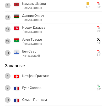
Камель Шафни
7
68‎’‎
88‎’‎
Полузащитник
Деннис Олиеч
14
Полузащитник
Иссам Джемаа
17
86‎’‎
Полузащитник
Ален Траоре
27
45‎’‎
Полузащитник
Бен Саар
11
81‎’‎
Нападающий
Запасные
Штефан Грихтинг
4
Руди Хаддад
9
88‎’‎
Симон Понтдем
16