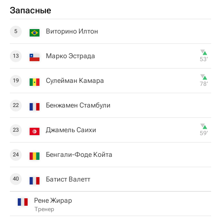
Запасные
Виторино Илтон
5
Марко Эстрада
13
53‎’‎
Сулейман Камара
19
78‎’‎
Бенжамен Стамбули
22
Джамель Саихи
23
59‎’‎
Бенгали-Фоде Койта
24
Батист Валетт
40
Рене Жирар
Тренер