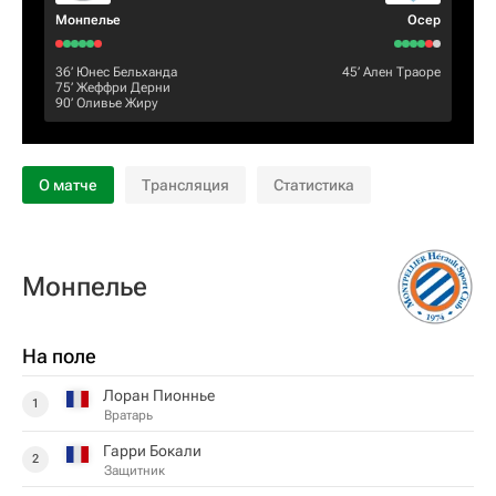
Монпелье
Осер
36‎’‎
Юнес Бельханда
45‎’‎
Ален Траоре
75‎’‎
Жеффри Дерни
90‎’‎
Оливье Жиру
О матче
Трансляция
Статистика
Монпелье
На поле
Лоран Пионнье
1
Вратарь
Гарри Бокали
2
Защитник