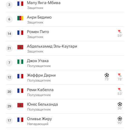
Мапу Янга-Мбива
3
Защитник
Анри Бедимо
6
Защитник
Ромен Пито
14
59‎’‎
Защитник
Абдельхамид Эль-Каутари
21
Защитник
Джон Утака
7
Полузащитник
Жеффри Дерни
12
75‎’‎
78‎’‎
Полузащитник
Реми Кабелла
20
53‎’‎
Полузащитник
Юнес Бельханда
29
36‎’‎
Полузащитник
Оливье Жиру
17
90‎’‎
Нападающий