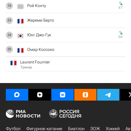
Рой Конту
18
81‎’‎
Жереми Берто
23
Юнг Джо-Гук
24
86‎’‎
Омар Коссоко
25
Laurent Fournier
Тренер
Футбол
Фигурное катание
Биатлон
ЗОЖ
Хоккей
Ав