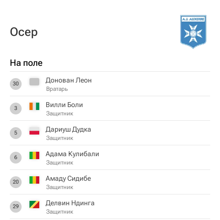
Осер
На поле
Донован Леон
30
Вратарь
Вилли Боли
3
Защитник
Дариуш Дудка
5
Защитник
Адама Кулибали
6
Защитник
Амаду Сидибе
20
Защитник
Делвин Ндинга
29
Защитник