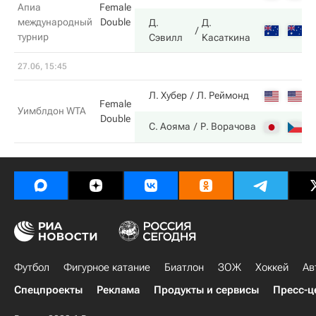
Апиа
Female
международный
Double
Д.
Д.
1
турнир
Сэвилл
Касаткина
27.06, 15:45
6
Л. Хубер
Л. Реймонд
Female
Уимблдон WTA
Double
0
С. Аояма
Р. Ворачова
Футбол
Фигурное катание
Биатлон
ЗОЖ
Хоккей
Ав
Спецпроекты
Реклама
Продукты и сервисы
Пресс-ц