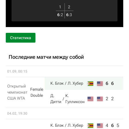
1
2
6
:
2
6
:
3
Статистика
Последние матчи между собой
01.09, 00:15
6
6
К. Блэк
Л. Хубер
Открытый
Female
чемпионат
Double
Д.
К.
США WTA
2
2
Дитти
Гулликсон
04.02, 19:30
4
6
5
К. Блэк
Л. Хубер