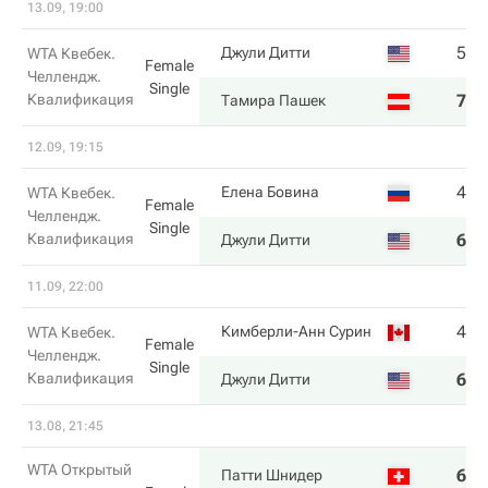
13.09, 19:00
5
6
Джули Дитти
WTA Квебек.
Female
Челлендж.
Single
Квалификация
7
7
Тамира Пашек
12.09, 19:15
4
4
Елена Бовина
WTA Квебек.
Female
Челлендж.
Single
Квалификация
6
6
Джули Дитти
11.09, 22:00
4
3
Кимберли-Анн Сурин
WTA Квебек.
Female
Челлендж.
Single
Квалификация
6
6
Джули Дитти
13.08, 21:45
WTA Открытый
6
6
Патти Шнидер