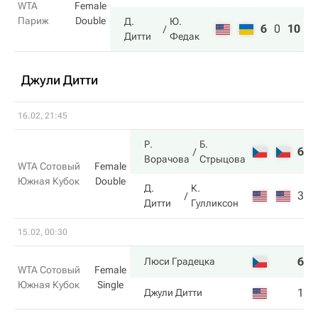
WTA
Female
Париж
Double
Д.
Ю.
6
0
10
Дитти
Федак
Джули Дитти
16.02, 21:45
Р.
Б.
6
6
Ворачова
Стрыцова
WTA Сотовый
Female
Южная Кубок
Double
Д.
К.
3
2
Дитти
Гулликсон
15.02, 00:30
6
6
Люси Градецка
WTA Сотовый
Female
Южная Кубок
Single
1
3
Джули Дитти