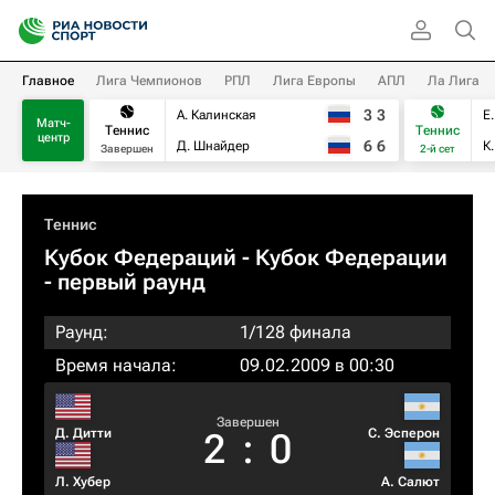
Главное
Лига Чемпионов
РПЛ
Лига Европы
АПЛ
Ла Лига
3
3
А. Калинская
Е
Матч-
Теннис
Теннис
центр
6
6
Д. Шнайдер
К
Завершен
2-й сет
Теннис
Кубок Федераций
- Кубок Федерации
- первый раунд
Раунд:
1/128 финала
Время начала:
09.02.2009 в 00:30
Завершен
Д. Дитти
С. Эсперон
2
:
0
Л. Хубер
А. Салют