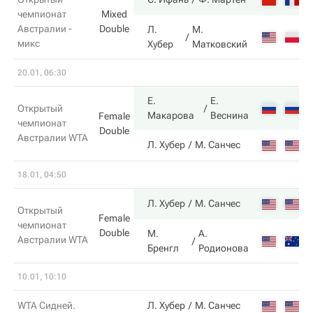
чемпионат
Mixed
Австралии -
Double
Л.
М.
2
микс
Хубер
Матковский
20.01, 06:30
Е.
Е.
6
Открытый
Макарова
Веснина
Female
чемпионат
Double
Австралии WTA
3
Л. Хубер
М. Санчес
18.01, 04:50
7
Л. Хубер
М. Санчес
Открытый
Female
чемпионат
Double
М.
А.
Австралии WTA
6
Бренгл
Родионова
10.01, 10:10
6
WTA Сидней.
Л. Хубер
М. Санчес