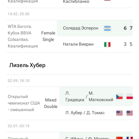
Квалификация
Кастибланко
14.02, 20:30
WTA Богота.
6
7
Соледад Эсперон
Кубок BBVA
Female
Colsanitas.
Single
3
5
Натали Виерин
Квалификация
Лизель Хубер
02.09, 18:10
Л.
М.
6
Открытый
Градецка
Матковский
Mixed
чемпионат США
Double
- смешанный
4
Л. Хубер
Д. Томас
22.01, 03:15
6
Открытый
С. Ифань
Ф. Мартен