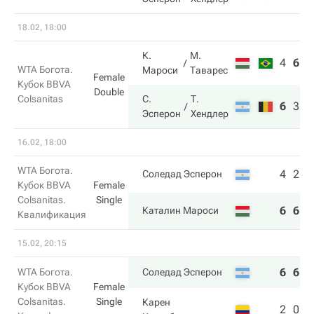
18.02, 18:00
К.
М.
4
6
4
WTA Богота.
Мароси
Таварес
Female
Кубок BBVA
Double
Colsanitas
С.
Т.
6
3
1
Эсперон
Хендлер
16.02, 18:00
WTA Богота.
4
2
Соледад Эсперон
Кубок BBVA
Female
Colsanitas.
Single
6
6
Каталин Мароси
Квалификация
15.02, 20:15
6
6
WTA Богота.
Соледад Эсперон
Кубок BBVA
Female
Colsanitas.
Single
Карен
2
0