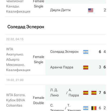
чемпионат
Female
Канады.
Single
2
1
Джули Дитти
Квалификация
Соледад Эсперон
22.02, 04:15
WTA
6
4
5
Соледад Эсперон
Акапулько.
Female
Абьерто
Single
Мексикано.
3
6
7
Аранча Парра
Квалификация
19.02, 21:00
Л. Д.
А.
7
6
WTA Богота.
Лино
Парра
Female
Кубок BBVA
Double
Colsanitas
С.
Т.
6
2
Эсперон
Хендлер