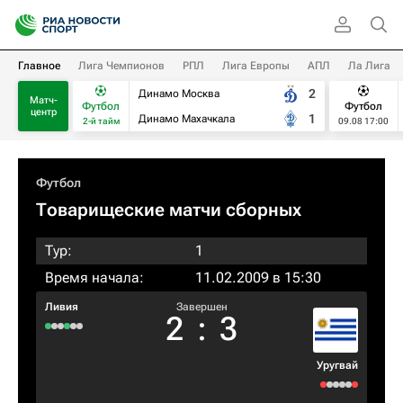
Главное
Лига Чемпионов
РПЛ
Лига Европы
АПЛ
Ла Лига
2
Динамо Москва
Матч-
Футбол
Футбол
центр
1
Динамо Махачкала
2-й тайм
09.08 17:00
Футбол
Товарищеские матчи сборных
Тур:
1
Время начала:
11.02.2009 в 15:30
Ливия
Завершен
2
:
3
Уругвай