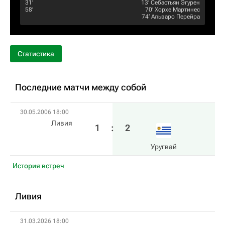
31‎’‎
13‎’‎
Себастьян Эгурен
58‎’‎
70‎’‎
Хорхе Мартинес
74‎’‎
Альваро Перейра
Статистика
Последние матчи между собой
30.05.2006 18:00
Ливия
1
:
2
Уругвай
История встреч
Ливия
31.03.2026 18:00