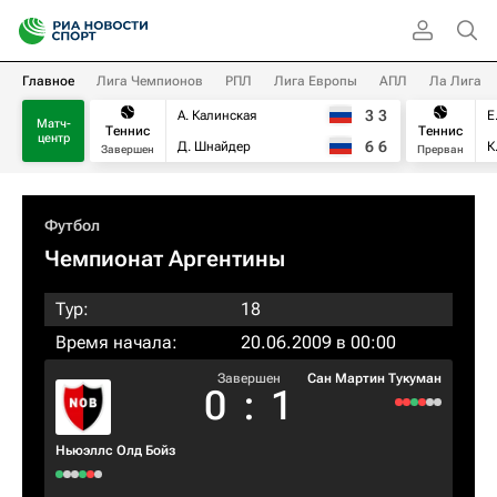
Главное
Лига Чемпионов
РПЛ
Лига Европы
АПЛ
Ла Лига
3
3
А. Калинская
Е
Матч-
Теннис
Теннис
центр
6
6
Д. Шнайдер
К
Завершен
Прерван
Футбол
Чемпионат Аргентины
Тур:
18
Время начала:
20.06.2009 в 00:00
Завершен
Сан Мартин Тукуман
0
:
1
Ньюэллс Олд Бойз