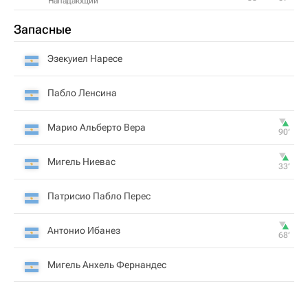
Нападающий
Запасные
Эзекуиел Наресе
Пабло Ленсина
Марио Альберто Вера
90‎’‎
Мигель Ниевас
33‎’‎
Патрисио Пабло Перес
Антонио Ибанез
68‎’‎
Мигель Анхель Фернандес