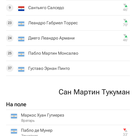
Сантьяго Салседо
9
46‎’‎
Леандро Габриел Торрес
23
70‎’‎
Диего Леандро Армани
24
46‎’‎
Пабло Мартин Монсалво
25
Густаво Эрнан Пинто
37
Сан Мартин Тукуман
На поле
Маркос Хуан Гутиерез
Вратарь
Пабло де Мунер
33‎’‎
Защитник