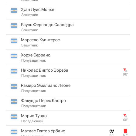
Хуан Луис Монхе
Защитник
Рауль Фернандо Сааведра
Защитник
Марсело Куинтерос
Защитник
Хорхе Серрано
Полузащитник
Николас Виктор Эррера
90‎’‎
Полузащитник
Рамиро Эмилиано Леоне
Полузащитник
Факундо Перес Кастро
Полузащитник
Марио Турдо
68‎’‎
Нападающий
Матиас Гектор Урбано
35‎’‎
67‎’‎