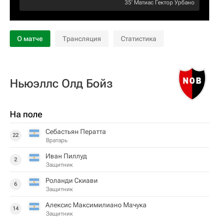
35‎’‎
Матиас Гектор Урбано
О матче
Трансляция
Статистика
Ньюэллс Олд Бойз
На поле
Себастьян Ператта
22
Вратарь
Иван Пиллуд
2
Защитник
Роланди Скиави
6
Защитник
Алексис Максимилиано Мачука
14
Защитник