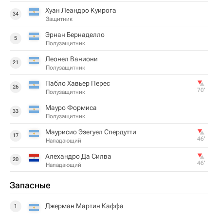
Хуан Леандро Куирога
34
Защитник
Эрнан Бернаделло
5
Полузащитник
Леонел Ваниони
21
Полузащитник
Пабло Хавьер Перес
26
70‎’‎
Полузащитник
Мауро Формиса
33
Полузащитник
Маурисио Эзегуел Спердутти
17
46‎’‎
Нападающий
Алехандро Да Силва
20
46‎’‎
Нападающий
Запасные
Джерман Мартин Каффа
1