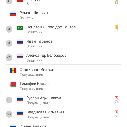
31
85‎’‎
Вратарь
Роман Шишкин
Защитник
Леилтон Силва дос Сантос
3
15‎’‎
Защитник
Иван Таранов
8
Защитник
Александр Белозеров
63
Защитник
Станислав Иванов
Полузащитник
Тимофей Калачев
Полузащитник
Руслан Аджинджал
21
76‎’‎
Полузащитник
Владислав Игнатьев
23
58‎’‎
Полузащитник
Роман Адамов