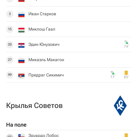
Иван Старков
3
Миклош Гаал
15
Эдин Юнузович
20
74‎’‎
Микаэль Макагон
27
Предраг Сикимич
99
77‎’‎
85‎’‎
Крылья Советов
На поле
Эдуардо Лобос