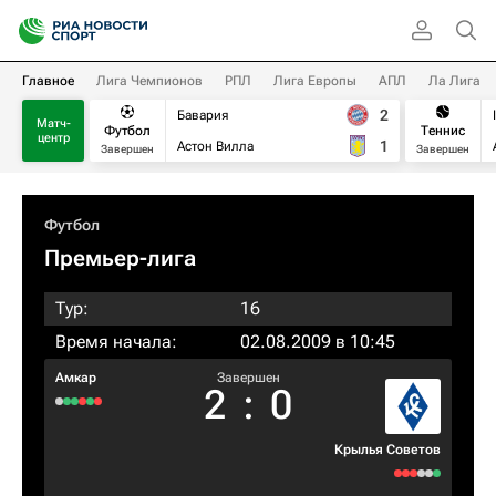
Главное
Лига Чемпионов
РПЛ
Лига Европы
АПЛ
Ла Лига
2
Бавария
Матч-
Футбол
Теннис
центр
1
Астон Вилла
Завершен
Завершен
Футбол
Премьер-лига
Тур:
16
Время начала:
02.08.2009 в 10:45
Амкар
Завершен
2
:
0
Крылья Советов