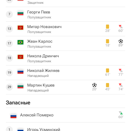
Защитник
Георги Пеев
7
Полузащитник
Митар Новакович
13
28‎’‎
60‎’‎
Полузащитник
Жеан Карлос
17
18‎’‎
89‎’‎
Полузащитник
Никола Дринчич
18
Полузащитник
Николай Жиляев
19
61‎’‎
77‎’‎
Нападающий
Мартин Кушев
29
20‎’‎
45‎’‎
74‎’‎
Нападающий
Запасные
Алексей Померко
60‎’‎
Игорь Усминский
1