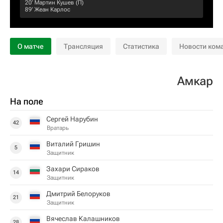
20‎’‎
Мартин Кушев
(П)
89‎’‎
Жеан Карлос
О матче
Трансляция
Статистика
Новости ком
Амкар
На поле
Сергей Нарубин
42
Вратарь
Виталий Гришин
5
Защитник
Захари Сираков
14
Защитник
Дмитрий Белоруков
21
Защитник
Вячеслав Калашников
28