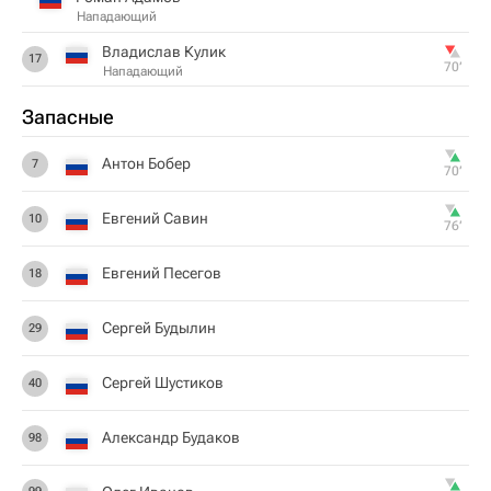
Нападающий
Владислав Кулик
17
70‎’‎
Нападающий
Запасные
Антон Бобер
7
70‎’‎
Евгений Савин
10
76‎’‎
Евгений Песегов
18
Сергей Будылин
29
Сергей Шустиков
40
Александр Будаков
98