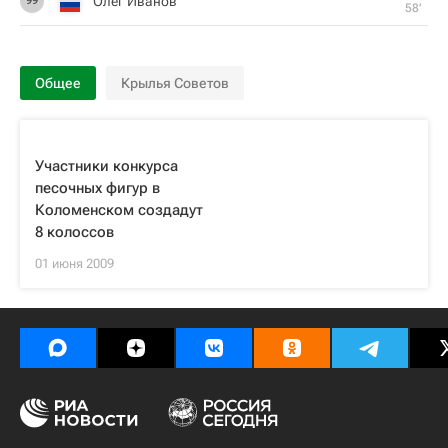
Олег Иванов
99
58‎’‎
Общее
Крылья Советов
Участники конкурса
песочных фигур в
Коломенском создадут
8 колоссов
01 июня 2009