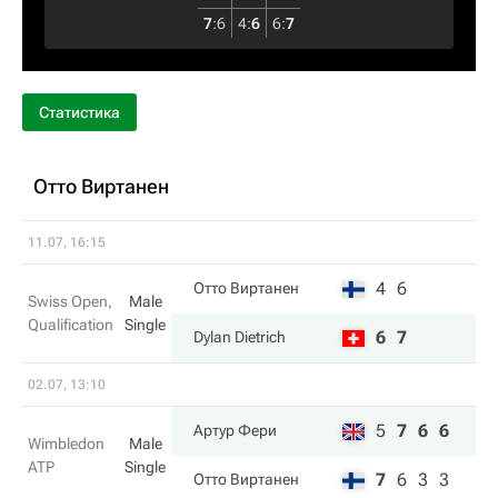
7
:
6
4
:
6
6
:
7
Статистика
Отто Виртанен
11.07, 16:15
4
6
Отто Виртанен
Swiss Open,
Male
Qualification
Single
6
7
Dylan Dietrich
02.07, 13:10
5
7
6
6
Артур Фери
Wimbledon
Male
ATP
Single
7
6
3
3
Отто Виртанен