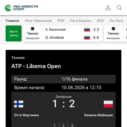
Главное
Лига Чемпионов
РПЛ
Лига Европы
АПЛ
Ла Лига
3
3
А. Калинская
Матч-
Теннис
Теннис
центр
6
6
Д. Шнайдер
Завершен
Завершен
Теннис
ATP
- Libema Open
Раунд:
1/16 финала
Время начала:
10.06.2026 в 12:10
Завершен
1
:
2
Отто Виртанен
Камиль Майхшак
1
2
3