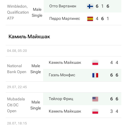
6
1
6
Отто Виртанен
Wimbledon,
Male
Qualification
Single
ATP
4
6
1
Педро Мартинес
Камиль Майхшак
04.08, 05:20
4
4
Камиль Майхшак
National
Male
Bank Open
Single
6
6
Гаэль Монфис
29.07, 22:45
6
6
Тейлор Фриц
Mubadala
Male
Citi DC
Single
Open
3
4
Камиль Майхшак
28.07, 18:15