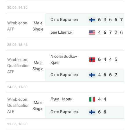
30.06, 14:30
6
3
6
6
7
Отто Виртанен
Wimbledon
Male
ATP
Single
4
6
7
2
6
Бен Шелтон
25.06, 15:45
Nicolai Budkov
6
4
4
5
Wimbledon,
Kjaer
Male
Qualification
Single
ATP
4
6
6
7
Отто Виртанен
24.06, 17:30
4
4
Лука Нарди
Wimbledon,
Male
Qualification
Single
ATP
6
6
Отто Виртанен
22.06, 16:30