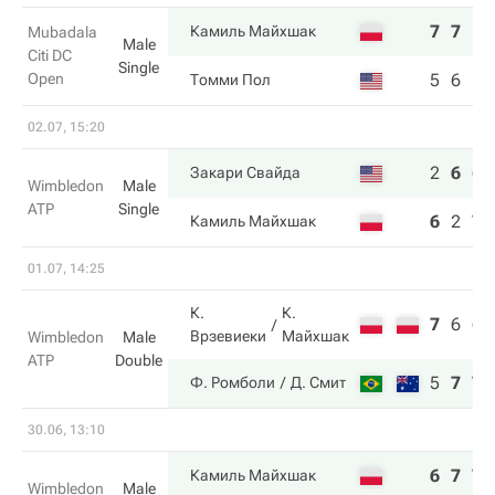
7
7
Камиль Майхшак
Mubadala
Male
Citi DC
Single
Open
5
6
Томми Пол
02.07, 15:20
2
6
6
Закари Свайда
Wimbledon
Male
ATP
Single
6
2
7
Камиль Майхшак
01.07, 14:25
К.
К.
7
6
6
Врзевиеки
Майхшак
Wimbledon
Male
ATP
Double
5
7
7
Ф. Ромболи
Д. Смит
30.06, 13:10
6
7
7
Камиль Майхшак
Wimbledon
Male