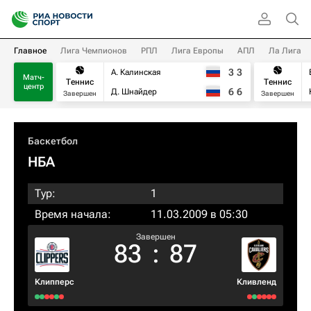
Главное
Лига Чемпионов
РПЛ
Лига Европы
АПЛ
Ла Лига
3
3
А. Калинская
Матч-
Теннис
Теннис
центр
6
6
Д. Шнайдер
Завершен
Завершен
Баскетбол
НБА
Тур:
1
Время начала:
11.03.2009 в 05:30
Завершен
83
:
87
Клипперс
Кливленд