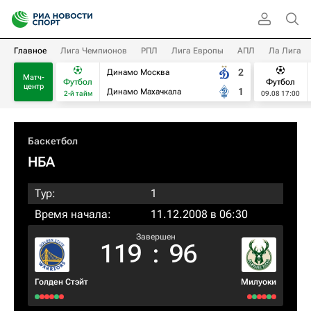
Главное
Лига Чемпионов
РПЛ
Лига Европы
АПЛ
Ла Лига
2
Динамо Москва
Матч-
Футбол
Футбол
центр
1
Динамо Махачкала
2-й тайм
09.08 17:00
Баскетбол
НБА
Тур:
1
Время начала:
11.12.2008 в 06:30
Завершен
119
:
96
Голден Стэйт
Милуоки