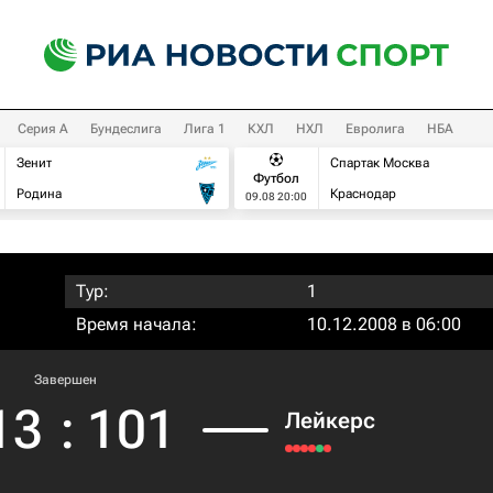
Серия А
Бундеслига
Лига 1
КХЛ
НХЛ
Евролига
НБА
Зенит
Спартак Москва
Футбол
Родина
Краснодар
09.08 20:00
Тур:
1
Время начала:
10.12.2008 в 06:00
Завершен
13
:
101
Лейкерс