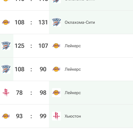
108
:
131
Оклахома-Сити
125
:
107
Лейкерс
108
:
90
Лейкерс
78
:
98
Лейкерс
93
:
99
Хьюстон