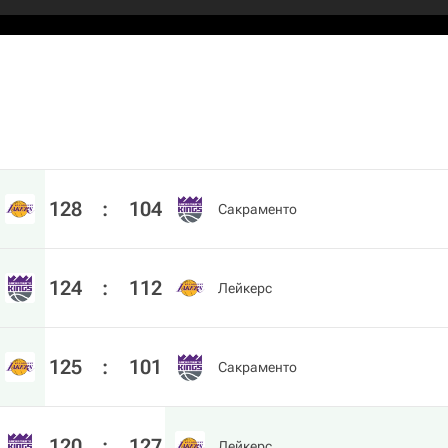
128
:
104
Сакраменто
124
:
112
Лейкерс
125
:
101
Сакраменто
120
:
127
Лейкерс