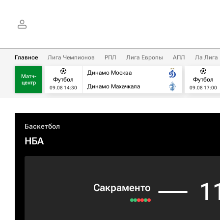
Главное
Лига Чемпионов
РПЛ
Лига Европы
АПЛ
Ла Лига
Динамо Москва
Матч-
Футбол
Футбол
центр
Динамо Махачкала
09.08 14:30
09.08 17:00
Баскетбол
НБА
1
Сакраменто