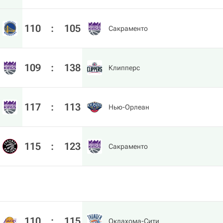
110
:
105
Сакраменто
109
:
138
Клипперс
117
:
113
Нью-Орлеан
115
:
123
Сакраменто
110
:
115
Оклахома-Сити