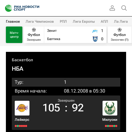
Главное
Лига Чемпионов
РПЛ
Лига Европы
АПЛ
Ла Лига
1
Зенит
Матч-
Футбол
Футбол
центр
0
Балтика
Завершен
Закончен (П)
Баскетбол
НБА
Тур:
1
Время начала:
08.12.2008 в 05:30
Завершен
105
:
92
Лейкерс
Милуоки