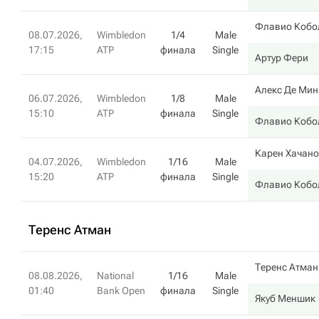
Флавио Кобо
08.07.2026,
Wimbledon
1/4
Male
17:15
ATP
финала
Single
Артур Фери
Алекс Де Мин
06.07.2026,
Wimbledon
1/8
Male
15:10
ATP
финала
Single
Флавио Кобо
Карен Хачан
04.07.2026,
Wimbledon
1/16
Male
15:20
ATP
финала
Single
Флавио Кобо
Теренс Атман
Теренс Атман
08.08.2026,
National
1/16
Male
01:40
Bank Open
финала
Single
Якуб Меншик