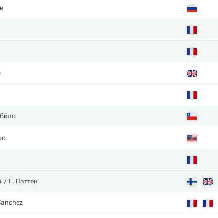
ов
р
абило
фо
а
Г. Паттен
 Sanchez