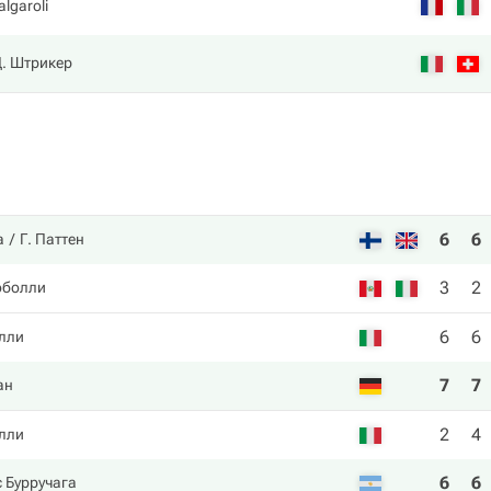
algaroli
. Штрикер
6
6
а
Г. Паттен
3
2
оболли
6
6
лли
7
7
ан
2
4
лли
6
6
 Бурручага