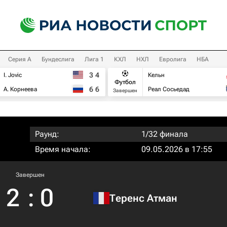
Серия А
Бундеслига
Лига 1
КХЛ
НХЛ
Евролига
НБА
3
4
I. Jovic
Кельн
Футбол
6
6
А. Корнеева
Реал Сосьедад
Завершен
Раунд:
1/32 финала
Время начала:
09.05.2026 в 17:55
Завершен
2
:
0
Теренс Атман