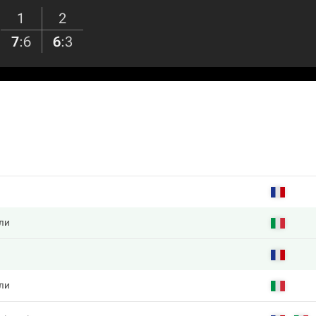
1
2
7
:
6
6
:
3
ли
ли