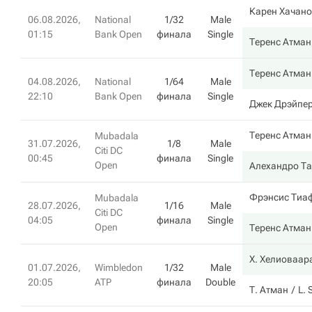
Карен Хачан
06.08.2026,
National
1/32
Male
01:15
Bank Open
финала
Single
Теренс Атман
Теренс Атман
04.08.2026,
National
1/64
Male
22:10
Bank Open
финала
Single
Джек Дрэйпе
Теренс Атман
Mubadala
31.07.2026,
1/8
Male
Citi DC
00:45
финала
Single
Open
Алехандро Т
Фрэнсис Тиа
Mubadala
28.07.2026,
1/16
Male
Citi DC
04:05
финала
Single
Open
Теренс Атман
Х. Хелиоваар
01.07.2026,
Wimbledon
1/32
Male
20:05
ATP
финала
Double
Т. Атман
L.