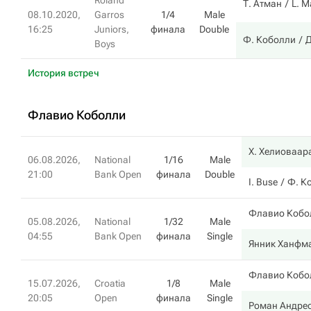
Roland
Т. Атман
L. M
08.10.2020,
Garros
1/4
Male
16:25
Juniors,
финала
Double
Ф. Коболли
Д
Boys
История встреч
Флавио Коболли
Х. Хелиоваар
06.08.2026,
National
1/16
Male
21:00
Bank Open
финала
Double
I. Buse
Ф. К
Флавио Кобо
05.08.2026,
National
1/32
Male
04:55
Bank Open
финала
Single
Янник Ханфм
Флавио Кобо
15.07.2026,
Croatia
1/8
Male
20:05
Open
финала
Single
Роман Андрес