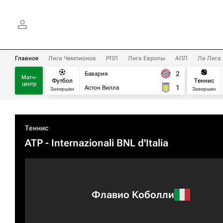
Главное
Лига Чемпионов
РПЛ
Лига Европы
АПЛ
Ла Лига
2
Бавария
Матч-
Футбол
Теннис
центр
1
Астон Вилла
Завершен
Завершен
Теннис
ATP
- Internazionali BNL d'Italia
Флавио Коболли