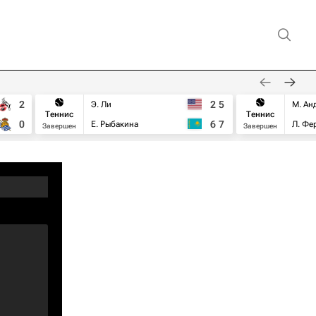
2
2
5
Э. Ли
М. Ан
Теннис
Теннис
0
6
7
Е. Рыбакина
Л. Фе
Завершен
Завершен