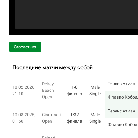
Статистика
Последние матчи между собой
Теренс Атман
Delray
18.02.2026,
1/8
Male
Beach
21:10
финала
Single
Open
Флавио Кобол
Теренс Атман
10.08.2025,
Cincinnati
1/32
Male
01:50
Open
финала
Single
Флавио Кобол