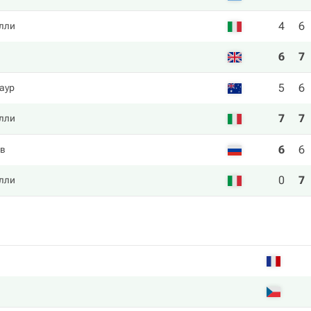
4
6
лли
6
7
5
6
аур
7
7
лли
6
6
ов
0
7
лли